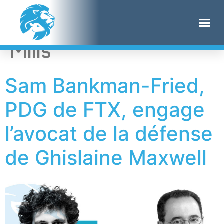
Étiquette :
David
Mills
Sam Bankman-Fried,
PDG de FTX, engage
l’avocat de la défense
de Ghislaine Maxwell