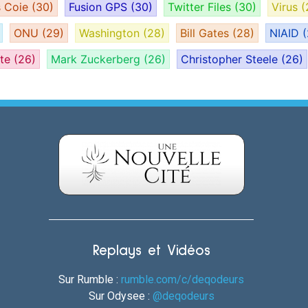
s Coie
(30)
Fusion GPS
(30)
Twitter Files
(30)
Virus
(
ONU
(29)
Washington
(28)
Bill Gates
(28)
NIAID
(
ate
(26)
Mark Zuckerberg
(26)
Christopher Steele
(26)
Replays et Vidéos
Sur Rumble :
rumble.com/c/deqodeurs
Sur Odysee :
@deqodeurs