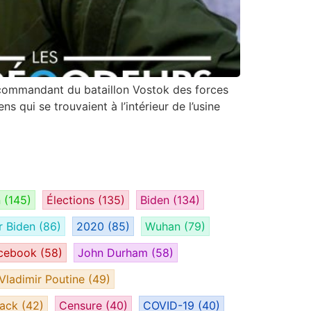
 commandant du bataillon Vostok des forces
qui se trouvaient à l’intérieur de l’usine
n
(145)
Élections
(135)
Biden
(134)
r Biden
(86)
2020
(85)
Wuhan
(79)
cebook
(58)
John Durham
(58)
Vladimir Poutine
(49)
tack
(42)
Censure
(40)
COVID-19
(40)