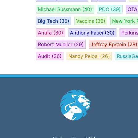
Michael Sussmann
(40)
PCC
(39)
OT
Big Tech
(35)
Vaccins
(35)
New York 
Antifa
(30)
Anthony Fauci
(30)
Perkin
Robert Mueller
(29)
Jeffrey Epstein
(29)
Audit
(26)
Nancy Pelosi
(26)
RussiaG