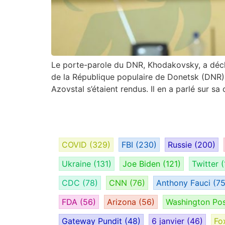
Le porte-parole du DNR, Khodakovsky, a décla
de la République populaire de Donetsk (DNR), 
Azovstal s’étaient rendus. Il en a parlé sur sa
COVID
(329)
FBI
(230)
Russie
(200)
Ukraine
(131)
Joe Biden
(121)
Twitter
(
CDC
(78)
CNN
(76)
Anthony Fauci
(75
FDA
(56)
Arizona
(56)
Washington Po
Gateway Pundit
(48)
6 janvier
(46)
Fo