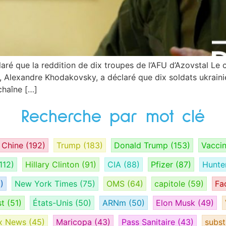
ré que la reddition de dix troupes de l’AFU d’Azovstal Le
Alexandre Khodakovsky, a déclaré que dix soldats ukrainiens 
 chaîne […]
Recherche par mot clé
Chine
(192)
Trump
(183)
Donald Trump
(153)
Vacci
112)
Hillary Clinton
(91)
CIA
(88)
Pfizer
(87)
Hunte
)
New York Times
(75)
OMS
(64)
capitole
(59)
Fa
st
(51)
États-Unis
(50)
ARNm
(50)
Elon Musk
(49)
x News
(45)
Maricopa
(43)
Pass Sanitaire
(43)
subs