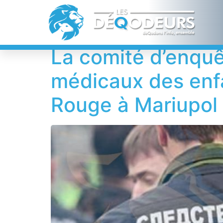
Étiquette :
DNR
La comité d’enquê
médicaux des enfa
Rouge à Mariupol