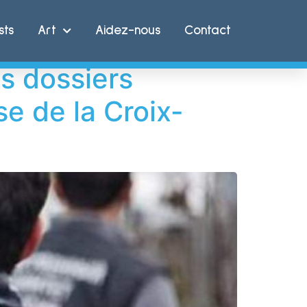
sts
Art
Aidez-nous
Contact
s dossiers
e de la Croix-