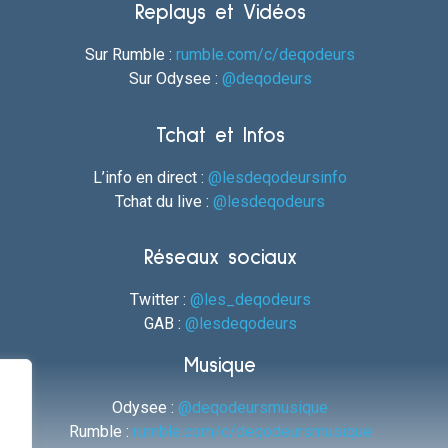
Replays et Vidéos
Sur Rumble :
rumble.com/c/deqodeurs
Sur Odysee :
@deqodeurs
Tchat et Infos
L’info en direct :
@lesdeqodeursinfo
Tchat du live :
@lesdeqodeurs
Réseaux sociaux
Twitter :
@les_deqodeurs
GAB :
@lesdeqodeurs
Musique
Odysee :
@deqodeursmusique
Rumble :
rumble.com/c/deqodeursmusique