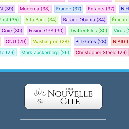
AN
(39)
Moderna
(38)
Fraude
(37)
Enfants
(37)
NI
Post
(35)
Alfa Bank
(34)
Barack Obama
(34)
Émeut
s Coie
(30)
Fusion GPS
(30)
Twitter Files
(30)
Virus
(
ONU
(29)
Washington
(28)
Bill Gates
(28)
NIAID
(
ate
(26)
Mark Zuckerberg
(26)
Christopher Steele
(26)