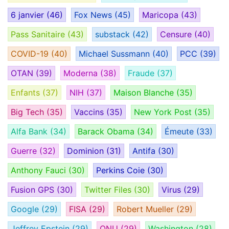
6 janvier
(46)
Fox News
(45)
Maricopa
(43)
Pass Sanitaire
(43)
substack
(42)
Censure
(40)
COVID-19
(40)
Michael Sussmann
(40)
PCC
(39)
OTAN
(39)
Moderna
(38)
Fraude
(37)
Enfants
(37)
NIH
(37)
Maison Blanche
(35)
Big Tech
(35)
Vaccins
(35)
New York Post
(35)
Alfa Bank
(34)
Barack Obama
(34)
Émeute
(33)
Guerre
(32)
Dominion
(31)
Antifa
(30)
Anthony Fauci
(30)
Perkins Coie
(30)
Fusion GPS
(30)
Twitter Files
(30)
Virus
(29)
Google
(29)
FISA
(29)
Robert Mueller
(29)
Jeffrey Epstein
(29)
ONU
(29)
Washington
(28)