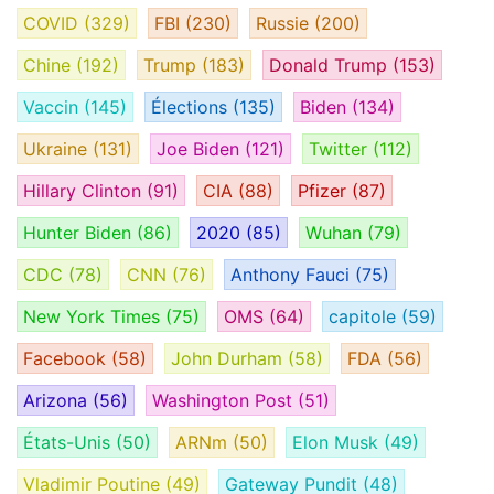
COVID
(329)
FBI
(230)
Russie
(200)
Chine
(192)
Trump
(183)
Donald Trump
(153)
Vaccin
(145)
Élections
(135)
Biden
(134)
Ukraine
(131)
Joe Biden
(121)
Twitter
(112)
Hillary Clinton
(91)
CIA
(88)
Pfizer
(87)
Hunter Biden
(86)
2020
(85)
Wuhan
(79)
CDC
(78)
CNN
(76)
Anthony Fauci
(75)
New York Times
(75)
OMS
(64)
capitole
(59)
Facebook
(58)
John Durham
(58)
FDA
(56)
Arizona
(56)
Washington Post
(51)
États-Unis
(50)
ARNm
(50)
Elon Musk
(49)
Vladimir Poutine
(49)
Gateway Pundit
(48)