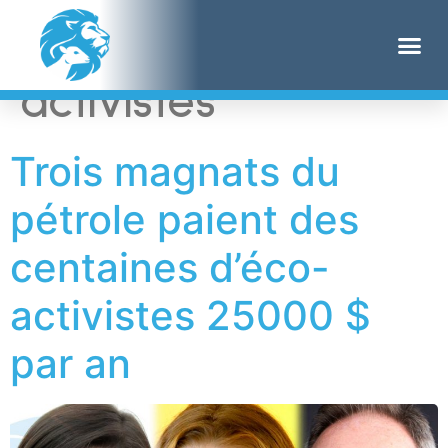
Étiquette :
éco-
activistes
Trois magnats du
pétrole paient des
centaines d’éco-
activistes 25000 $
par an