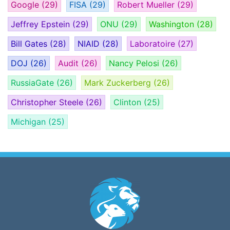
Google
(29)
FISA
(29)
Robert Mueller
(29)
Jeffrey Epstein
(29)
ONU
(29)
Washington
(28)
Bill Gates
(28)
NIAID
(28)
Laboratoire
(27)
DOJ
(26)
Audit
(26)
Nancy Pelosi
(26)
RussiaGate
(26)
Mark Zuckerberg
(26)
Christopher Steele
(26)
Clinton
(25)
Michigan
(25)