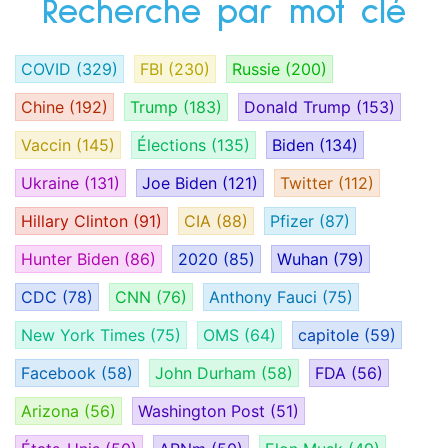
Recherche par mot clé
COVID
(329)
FBI
(230)
Russie
(200)
Chine
(192)
Trump
(183)
Donald Trump
(153)
Vaccin
(145)
Élections
(135)
Biden
(134)
Ukraine
(131)
Joe Biden
(121)
Twitter
(112)
Hillary Clinton
(91)
CIA
(88)
Pfizer
(87)
Hunter Biden
(86)
2020
(85)
Wuhan
(79)
CDC
(78)
CNN
(76)
Anthony Fauci
(75)
New York Times
(75)
OMS
(64)
capitole
(59)
Facebook
(58)
John Durham
(58)
FDA
(56)
Arizona
(56)
Washington Post
(51)