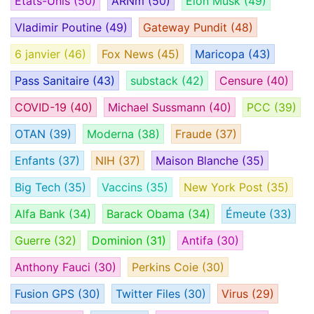
États-Unis
(50)
ARNm
(50)
Elon Musk
(49)
Vladimir Poutine
(49)
Gateway Pundit
(48)
6 janvier
(46)
Fox News
(45)
Maricopa
(43)
Pass Sanitaire
(43)
substack
(42)
Censure
(40)
COVID-19
(40)
Michael Sussmann
(40)
PCC
(39)
OTAN
(39)
Moderna
(38)
Fraude
(37)
Enfants
(37)
NIH
(37)
Maison Blanche
(35)
Big Tech
(35)
Vaccins
(35)
New York Post
(35)
Alfa Bank
(34)
Barack Obama
(34)
Émeute
(33)
Guerre
(32)
Dominion
(31)
Antifa
(30)
Anthony Fauci
(30)
Perkins Coie
(30)
Fusion GPS
(30)
Twitter Files
(30)
Virus
(29)