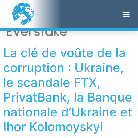
Étiquette :
Everstake
La clé de voûte de la
corruption : Ukraine,
le scandale FTX,
PrivatBank, la Banque
nationale d’Ukraine et
Ihor Kolomoyskyi