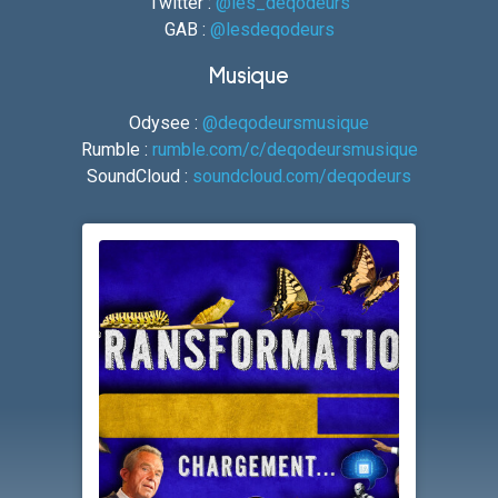
Twitter :
@les_deqodeurs
GAB :
@lesdeqodeurs
Musique
Odysee :
@deqodeursmusique
Rumble :
rumble.com/c/deqodeursmusique
SoundCloud :
soundcloud.com/deqodeurs