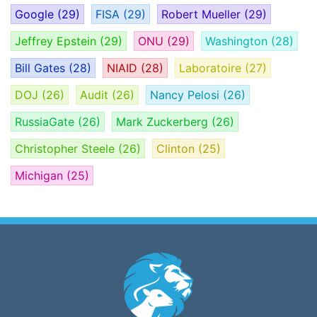
Google
(29)
FISA
(29)
Robert Mueller
(29)
Jeffrey Epstein
(29)
ONU
(29)
Washington
(28)
Bill Gates
(28)
NIAID
(28)
Laboratoire
(27)
DOJ
(26)
Audit
(26)
Nancy Pelosi
(26)
RussiaGate
(26)
Mark Zuckerberg
(26)
Christopher Steele
(26)
Clinton
(25)
Michigan
(25)