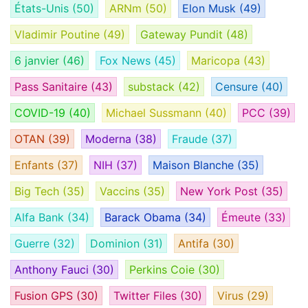
États-Unis
(50)
ARNm
(50)
Elon Musk
(49)
Vladimir Poutine
(49)
Gateway Pundit
(48)
6 janvier
(46)
Fox News
(45)
Maricopa
(43)
Pass Sanitaire
(43)
substack
(42)
Censure
(40)
COVID-19
(40)
Michael Sussmann
(40)
PCC
(39)
OTAN
(39)
Moderna
(38)
Fraude
(37)
Enfants
(37)
NIH
(37)
Maison Blanche
(35)
Big Tech
(35)
Vaccins
(35)
New York Post
(35)
Alfa Bank
(34)
Barack Obama
(34)
Émeute
(33)
Guerre
(32)
Dominion
(31)
Antifa
(30)
Anthony Fauci
(30)
Perkins Coie
(30)
Fusion GPS
(30)
Twitter Files
(30)
Virus
(29)