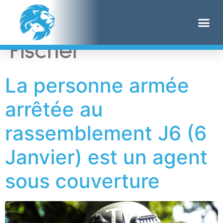
Étiquette :
Ford
Fischer
La personne armée
arrêtée au
rassemblement J6 (6
Janvier) est un agent
sous couverture