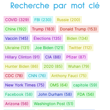
Recherche par mot clé
COVID
(329)
FBI
(230)
Russie
(200)
Chine
(192)
Trump
(183)
Donald Trump
(153)
Vaccin
(145)
Élections
(135)
Biden
(134)
Ukraine
(131)
Joe Biden
(121)
Twitter
(112)
Hillary Clinton
(91)
CIA
(88)
Pfizer
(87)
Hunter Biden
(86)
2020
(85)
Wuhan
(79)
CDC
(78)
CNN
(76)
Anthony Fauci
(75)
New York Times
(75)
OMS
(64)
capitole
(59)
Facebook
(58)
John Durham
(58)
FDA
(56)
Arizona
(56)
Washington Post
(51)