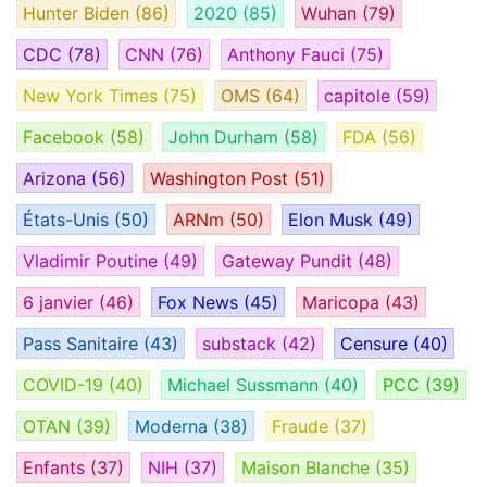
Hunter Biden
(86)
2020
(85)
Wuhan
(79)
CDC
(78)
CNN
(76)
Anthony Fauci
(75)
New York Times
(75)
OMS
(64)
capitole
(59)
Facebook
(58)
John Durham
(58)
FDA
(56)
Arizona
(56)
Washington Post
(51)
États-Unis
(50)
ARNm
(50)
Elon Musk
(49)
Vladimir Poutine
(49)
Gateway Pundit
(48)
6 janvier
(46)
Fox News
(45)
Maricopa
(43)
Pass Sanitaire
(43)
substack
(42)
Censure
(40)
COVID-19
(40)
Michael Sussmann
(40)
PCC
(39)
OTAN
(39)
Moderna
(38)
Fraude
(37)
Enfants
(37)
NIH
(37)
Maison Blanche
(35)