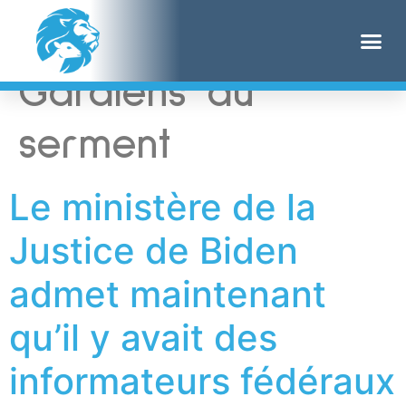
Étiquette :
Gardiens du
serment
Le ministère de la
Justice de Biden
admet maintenant
qu’il y avait des
informateurs fédéraux