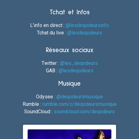
Tchat et Infos
L’info en direct :
@lesdeqodeursinfo
Tchat du live :
@lesdeqodeurs
Réseaux sociaux
Twitter :
@les_deqodeurs
GAB :
@lesdeqodeurs
Musique
Odysee :
@deqodeursmusique
Rumble :
rumble.com/c/deqodeursmusique
SoundCloud :
soundcloud.com/deqodeurs