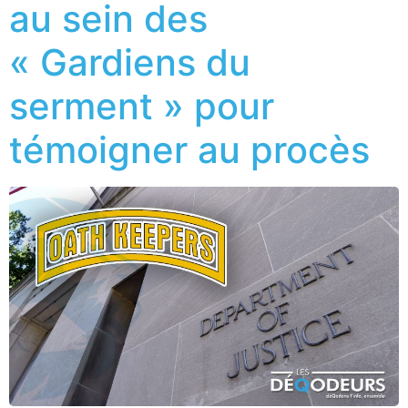
au sein des
« Gardiens du
serment » pour
témoigner au procès