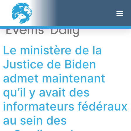
Étiquette :
Human
Events Daily
Le ministère de la
Justice de Biden
admet maintenant
qu’il y avait des
informateurs fédéraux
au sein des