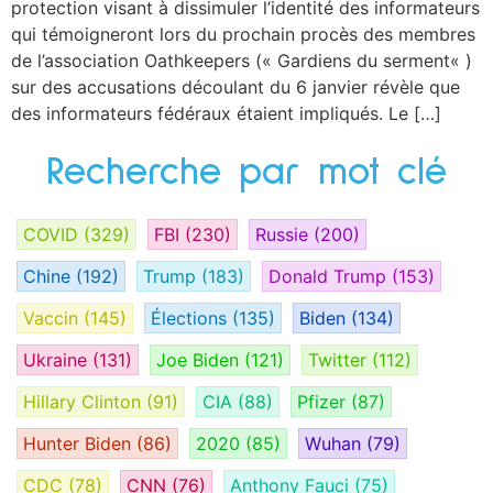
protection visant à dissimuler l’identité des informateurs
qui témoigneront lors du prochain procès des membres
de l’association Oathkeepers (« Gardiens du serment« )
sur des accusations découlant du 6 janvier révèle que
des informateurs fédéraux étaient impliqués. Le […]
Recherche par mot clé
COVID
(329)
FBI
(230)
Russie
(200)
Chine
(192)
Trump
(183)
Donald Trump
(153)
Vaccin
(145)
Élections
(135)
Biden
(134)
Ukraine
(131)
Joe Biden
(121)
Twitter
(112)
Hillary Clinton
(91)
CIA
(88)
Pfizer
(87)
Hunter Biden
(86)
2020
(85)
Wuhan
(79)
CDC
(78)
CNN
(76)
Anthony Fauci
(75)