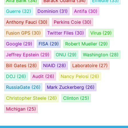
Alfa Bank
(34)
Barack Obama
(34)
Émeute
(33)
Guerre
(32)
Dominion
(31)
Antifa
(30)
Anthony Fauci
(30)
Perkins Coie
(30)
Fusion GPS
(30)
Twitter Files
(30)
Virus
(29)
Google
(29)
FISA
(29)
Robert Mueller
(29)
Jeffrey Epstein
(29)
ONU
(29)
Washington
(28)
Bill Gates
(28)
NIAID
(28)
Laboratoire
(27)
DOJ
(26)
Audit
(26)
Nancy Pelosi
(26)
RussiaGate
(26)
Mark Zuckerberg
(26)
Christopher Steele
(26)
Clinton
(25)
Michigan
(25)