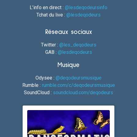
L’info en direct :
@lesdeqodeursinfo
Tchat du live :
@lesdeqodeurs
Réseaux sociaux
Twitter :
@les_deqodeurs
GAB :
@lesdeqodeurs
Musique
Odysee :
@deqodeursmusique
Rumble :
rumble.com/c/deqodeursmusique
SoundCloud :
soundcloud.com/deqodeurs