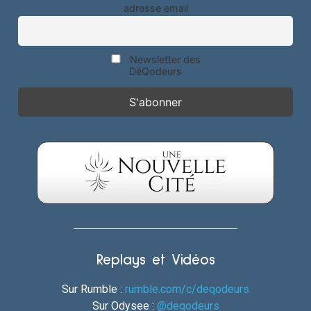
adresse email
Newsletter des
DéQodeurs
Replays et Vidéos
Sur Rumble :
rumble.com/c/deqodeurs
Sur Odysee :
@deqodeurs