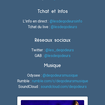
Tchat et Infos
L’info en direct :
@lesdeqodeursinfo
Tchat du live :
@lesdeqodeurs
Réseaux sociaux
Twitter :
@les_deqodeurs
GAB :
@lesdeqodeurs
Musique
Odysee :
@deqodeursmusique
Rumble :
rumble.com/c/deqodeursmusique
SoundCloud :
soundcloud.com/deqodeurs