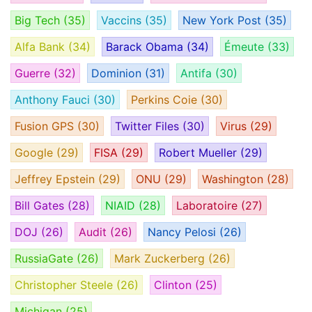
Big Tech
(35)
Vaccins
(35)
New York Post
(35)
Alfa Bank
(34)
Barack Obama
(34)
Émeute
(33)
Guerre
(32)
Dominion
(31)
Antifa
(30)
Anthony Fauci
(30)
Perkins Coie
(30)
Fusion GPS
(30)
Twitter Files
(30)
Virus
(29)
Google
(29)
FISA
(29)
Robert Mueller
(29)
Jeffrey Epstein
(29)
ONU
(29)
Washington
(28)
Bill Gates
(28)
NIAID
(28)
Laboratoire
(27)
DOJ
(26)
Audit
(26)
Nancy Pelosi
(26)
RussiaGate
(26)
Mark Zuckerberg
(26)
Christopher Steele
(26)
Clinton
(25)
Michigan
(25)