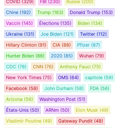
COVID
(329)
FBI
(230)
Russie
(200)
Chine
(192)
Trump
(183)
Donald Trump
(153)
Vaccin
(145)
Élections
(135)
Biden
(134)
Ukraine
(131)
Joe Biden
(121)
Twitter
(112)
Hillary Clinton
(91)
CIA
(88)
Pfizer
(87)
Hunter Biden
(86)
2020
(85)
Wuhan
(79)
CDC
(78)
CNN
(76)
Anthony Fauci
(75)
New York Times
(75)
OMS
(64)
capitole
(59)
Facebook
(58)
John Durham
(58)
FDA
(56)
Arizona
(56)
Washington Post
(51)
États-Unis
(50)
ARNm
(50)
Elon Musk
(49)
Vladimir Poutine
(49)
Gateway Pundit
(48)