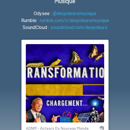
Musique
Odysee :
@deqodeursmusique
Rumble :
rumble.com/c/deqodeursmusique
SoundCloud :
soundcloud.com/deqodeurs