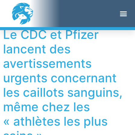
Étiquette :
JAMA
Le CDC et Pfizer
lancent des
avertissements
urgents concernant
les caillots sanguins,
même chez les
« athlètes les plus