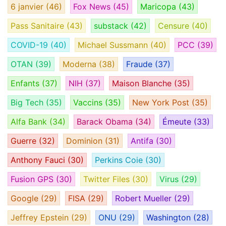
6 janvier
(46)
Fox News
(45)
Maricopa
(43)
Pass Sanitaire
(43)
substack
(42)
Censure
(40)
COVID-19
(40)
Michael Sussmann
(40)
PCC
(39)
OTAN
(39)
Moderna
(38)
Fraude
(37)
Enfants
(37)
NIH
(37)
Maison Blanche
(35)
Big Tech
(35)
Vaccins
(35)
New York Post
(35)
Alfa Bank
(34)
Barack Obama
(34)
Émeute
(33)
Guerre
(32)
Dominion
(31)
Antifa
(30)
Anthony Fauci
(30)
Perkins Coie
(30)
Fusion GPS
(30)
Twitter Files
(30)
Virus
(29)
Google
(29)
FISA
(29)
Robert Mueller
(29)
Jeffrey Epstein
(29)
ONU
(29)
Washington
(28)