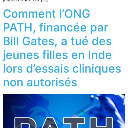
Comment l’ONG
PATH, financée par
Bill Gates, a tué des
jeunes filles en Inde
lors d’essais cliniques
non autorisés