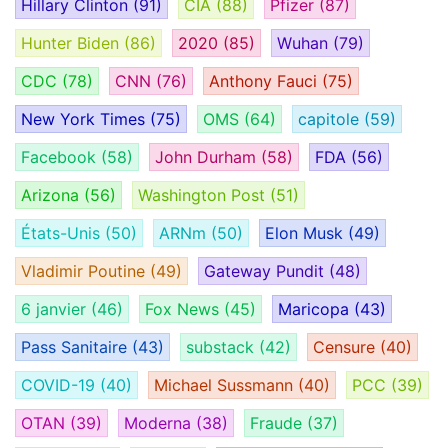
Hillary Clinton
(91)
CIA
(88)
Pfizer
(87)
Hunter Biden
(86)
2020
(85)
Wuhan
(79)
CDC
(78)
CNN
(76)
Anthony Fauci
(75)
New York Times
(75)
OMS
(64)
capitole
(59)
Facebook
(58)
John Durham
(58)
FDA
(56)
Arizona
(56)
Washington Post
(51)
États-Unis
(50)
ARNm
(50)
Elon Musk
(49)
Vladimir Poutine
(49)
Gateway Pundit
(48)
6 janvier
(46)
Fox News
(45)
Maricopa
(43)
Pass Sanitaire
(43)
substack
(42)
Censure
(40)
COVID-19
(40)
Michael Sussmann
(40)
PCC
(39)
OTAN
(39)
Moderna
(38)
Fraude
(37)