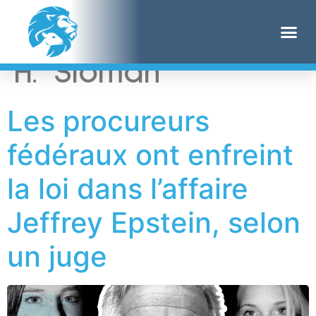
Étiquette :
Jeffrey
H. Sloman
Les procureurs
fédéraux ont enfreint
la loi dans l’affaire
Jeffrey Epstein, selon
un juge