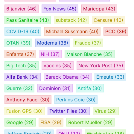
6 janvier
(46)
Fox News
(45)
Maricopa
(43)
Pass Sanitaire
(43)
substack
(42)
Censure
(40)
COVID-19
(40)
Michael Sussmann
(40)
PCC
(39)
OTAN
(39)
Moderna
(38)
Fraude
(37)
Enfants
(37)
NIH
(37)
Maison Blanche
(35)
Big Tech
(35)
Vaccins
(35)
New York Post
(35)
Alfa Bank
(34)
Barack Obama
(34)
Émeute
(33)
Guerre
(32)
Dominion
(31)
Antifa
(30)
Anthony Fauci
(30)
Perkins Coie
(30)
Fusion GPS
(30)
Twitter Files
(30)
Virus
(29)
Google
(29)
FISA
(29)
Robert Mueller
(29)
Jeffrey Epstein
(29)
ONU
(29)
Washington
(28)