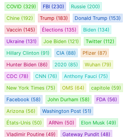
COVID
(329)
FBI
(230)
Russie
(200)
Chine
(192)
Trump
(183)
Donald Trump
(153)
Vaccin
(145)
Élections
(135)
Biden
(134)
Ukraine
(131)
Joe Biden
(121)
Twitter
(112)
Hillary Clinton
(91)
CIA
(88)
Pfizer
(87)
Hunter Biden
(86)
2020
(85)
Wuhan
(79)
CDC
(78)
CNN
(76)
Anthony Fauci
(75)
New York Times
(75)
OMS
(64)
capitole
(59)
Facebook
(58)
John Durham
(58)
FDA
(56)
Arizona
(56)
Washington Post
(51)
États-Unis
(50)
ARNm
(50)
Elon Musk
(49)
Vladimir Poutine
(49)
Gateway Pundit
(48)