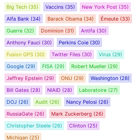
Big Tech
(35)
Vaccins
(35)
New York Post
(35)
Alfa Bank
(34)
Barack Obama
(34)
Émeute
(33)
Guerre
(32)
Dominion
(31)
Antifa
(30)
Anthony Fauci
(30)
Perkins Coie
(30)
Fusion GPS
(30)
Twitter Files
(30)
Virus
(29)
Google
(29)
FISA
(29)
Robert Mueller
(29)
Jeffrey Epstein
(29)
ONU
(29)
Washington
(28)
Bill Gates
(28)
NIAID
(28)
Laboratoire
(27)
DOJ
(26)
Audit
(26)
Nancy Pelosi
(26)
RussiaGate
(26)
Mark Zuckerberg
(26)
Christopher Steele
(26)
Clinton
(25)
Michigan
(25)