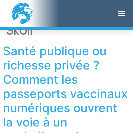
Étiquette :
Jeffrey
Skoll
Santé publique ou
richesse privée ?
Comment les
passeports vaccinaux
numériques ouvrent
la voie à un