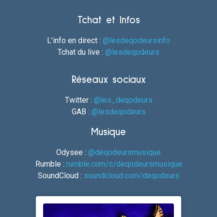
Tchat et Infos
L’info en direct :
@lesdeqodeursinfo
Tchat du live :
@lesdeqodeurs
Réseaux sociaux
Twitter :
@les_deqodeurs
GAB :
@lesdeqodeurs
Musique
Odysee :
@deqodeursmusique
Rumble :
rumble.com/c/deqodeursmusique
SoundCloud :
soundcloud.com/deqodeurs