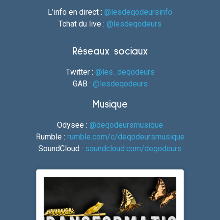
L’info en direct :
@lesdeqodeursinfo
Tchat du live :
@lesdeqodeurs
Réseaux sociaux
Twitter :
@les_deqodeurs
GAB :
@lesdeqodeurs
Musique
Odysee :
@deqodeursmusique
Rumble :
rumble.com/c/deqodeursmusique
SoundCloud :
soundcloud.com/deqodeurs