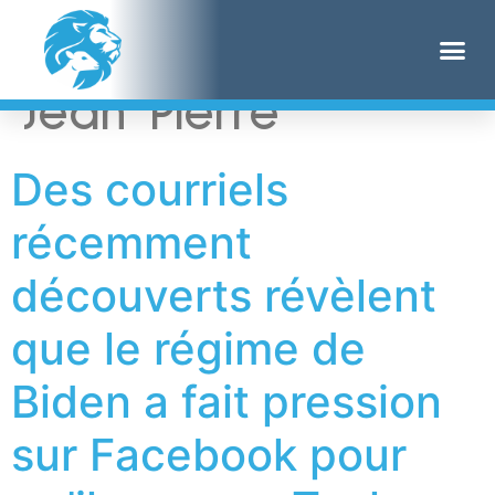
Étiquette :
Karine
Jean Pierre
Des courriels
récemment
découverts révèlent
que le régime de
Biden a fait pression
sur Facebook pour