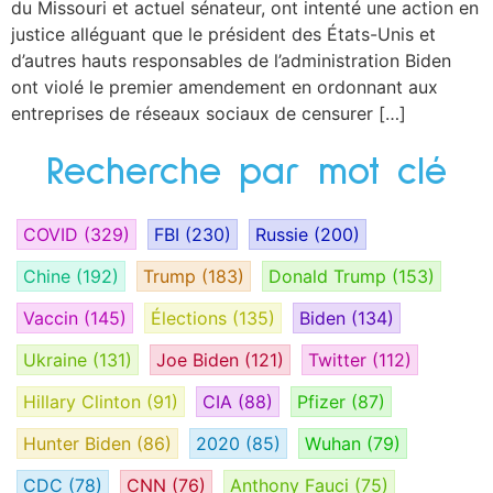
du Missouri et actuel sénateur, ont intenté une action en
justice alléguant que le président des États-Unis et
d’autres hauts responsables de l’administration Biden
ont violé le premier amendement en ordonnant aux
entreprises de réseaux sociaux de censurer […]
Recherche par mot clé
COVID
(329)
FBI
(230)
Russie
(200)
Chine
(192)
Trump
(183)
Donald Trump
(153)
Vaccin
(145)
Élections
(135)
Biden
(134)
Ukraine
(131)
Joe Biden
(121)
Twitter
(112)
Hillary Clinton
(91)
CIA
(88)
Pfizer
(87)
Hunter Biden
(86)
2020
(85)
Wuhan
(79)
CDC
(78)
CNN
(76)
Anthony Fauci
(75)