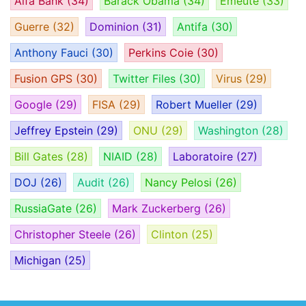
Alfa Bank
(34)
Barack Obama
(34)
Émeute
(33)
Guerre
(32)
Dominion
(31)
Antifa
(30)
Anthony Fauci
(30)
Perkins Coie
(30)
Fusion GPS
(30)
Twitter Files
(30)
Virus
(29)
Google
(29)
FISA
(29)
Robert Mueller
(29)
Jeffrey Epstein
(29)
ONU
(29)
Washington
(28)
Bill Gates
(28)
NIAID
(28)
Laboratoire
(27)
DOJ
(26)
Audit
(26)
Nancy Pelosi
(26)
RussiaGate
(26)
Mark Zuckerberg
(26)
Christopher Steele
(26)
Clinton
(25)
Michigan
(25)