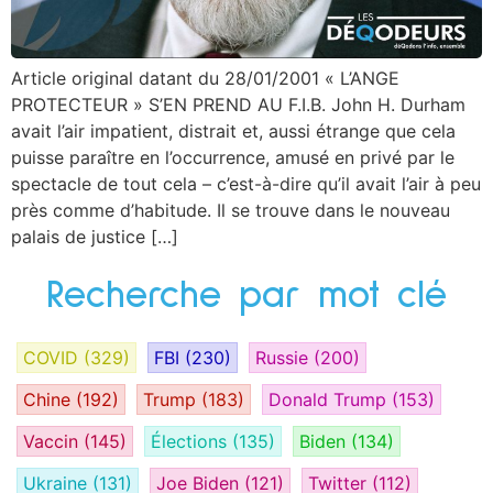
Article original datant du 28/01/2001 « L’ANGE
PROTECTEUR » S’EN PREND AU F.I.B. John H. Durham
avait l’air impatient, distrait et, aussi étrange que cela
puisse paraître en l’occurrence, amusé en privé par le
spectacle de tout cela – c’est-à-dire qu’il avait l’air à peu
près comme d’habitude. Il se trouve dans le nouveau
palais de justice […]
Recherche par mot clé
COVID
(329)
FBI
(230)
Russie
(200)
Chine
(192)
Trump
(183)
Donald Trump
(153)
Vaccin
(145)
Élections
(135)
Biden
(134)
Ukraine
(131)
Joe Biden
(121)
Twitter
(112)