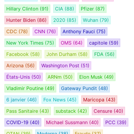
Hillary Clinton
(91)
CIA
(88)
Pfizer
(87)
Hunter Biden
(86)
2020
(85)
Wuhan
(79)
CDC
(78)
CNN
(76)
Anthony Fauci
(75)
New York Times
(75)
OMS
(64)
capitole
(59)
Facebook
(58)
John Durham
(58)
FDA
(56)
Arizona
(56)
Washington Post
(51)
États-Unis
(50)
ARNm
(50)
Elon Musk
(49)
Vladimir Poutine
(49)
Gateway Pundit
(48)
6 janvier
(46)
Fox News
(45)
Maricopa
(43)
Pass Sanitaire
(43)
substack
(42)
Censure
(40)
COVID-19
(40)
Michael Sussmann
(40)
PCC
(39)
OTAN
(39)
Moderna
(38)
Fraude
(37)