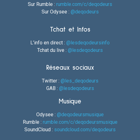
Sur Rumble :
rumble.com/c/deqodeurs
Sur Odysee :
@deqodeurs
Tchat et Infos
L’info en direct :
@lesdeqodeursinfo
Tchat du live :
@lesdeqodeurs
Réseaux sociaux
Twitter :
@les_deqodeurs
GAB :
@lesdeqodeurs
Musique
Odysee :
@deqodeursmusique
Rumble :
rumble.com/c/deqodeursmusique
SoundCloud :
soundcloud.com/deqodeurs