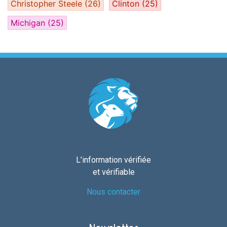
Christopher Steele
(26)
Clinton
(25)
Michigan
(25)
L’information vérifiée
et vérifiable
Nous contacter