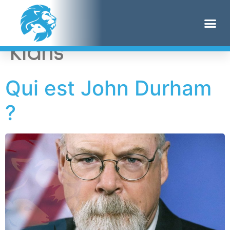
Étiquette :
Ku Klux
Klans
Qui est John Durham
?