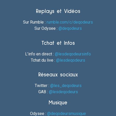
Replays et Vidéos
Sur Rumble :
rumble.com/c/deqodeurs
Sur Odysee :
@deqodeurs
Tchat et Infos
L’info en direct :
@lesdeqodeursinfo
Tchat du live :
@lesdeqodeurs
Réseaux sociaux
Twitter :
@les_deqodeurs
GAB :
@lesdeqodeurs
Musique
Odysee :
@deqodeursmusique