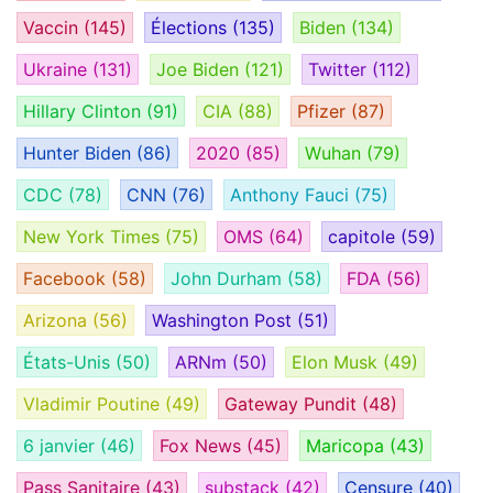
Vaccin
(145)
Élections
(135)
Biden
(134)
Ukraine
(131)
Joe Biden
(121)
Twitter
(112)
Hillary Clinton
(91)
CIA
(88)
Pfizer
(87)
Hunter Biden
(86)
2020
(85)
Wuhan
(79)
CDC
(78)
CNN
(76)
Anthony Fauci
(75)
New York Times
(75)
OMS
(64)
capitole
(59)
Facebook
(58)
John Durham
(58)
FDA
(56)
Arizona
(56)
Washington Post
(51)
États-Unis
(50)
ARNm
(50)
Elon Musk
(49)
Vladimir Poutine
(49)
Gateway Pundit
(48)
6 janvier
(46)
Fox News
(45)
Maricopa
(43)
Pass Sanitaire
(43)
substack
(42)
Censure
(40)