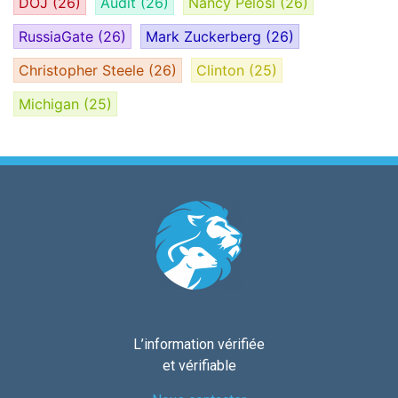
DOJ
(26)
Audit
(26)
Nancy Pelosi
(26)
RussiaGate
(26)
Mark Zuckerberg
(26)
Christopher Steele
(26)
Clinton
(25)
Michigan
(25)
L’information vérifiée
et vérifiable