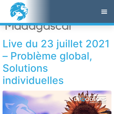
Étiquette :
Madagascar
Live du 23 juillet 2021
– Problème global,
Solutions
individuelles