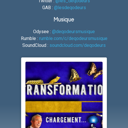
Twitter :
@les_deqodeurs
GAB :
@lesdeqodeurs
Musique
Odysee :
@deqodeursmusique
Rumble :
rumble.com/c/deqodeursmusique
SoundCloud :
soundcloud.com/deqodeurs