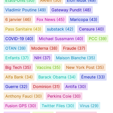
États-Unis
(50)
ARNm
(50)
Elon Musk
(49)
Vladimir Poutine
(49)
Gateway Pundit
(48)
6 janvier
(46)
Fox News
(45)
Maricopa
(43)
Pass Sanitaire
(43)
substack
(42)
Censure
(40)
COVID-19
(40)
Michael Sussmann
(40)
PCC
(39)
OTAN
(39)
Moderna
(38)
Fraude
(37)
Enfants
(37)
NIH
(37)
Maison Blanche
(35)
Big Tech
(35)
Vaccins
(35)
New York Post
(35)
Alfa Bank
(34)
Barack Obama
(34)
Émeute
(33)
Guerre
(32)
Dominion
(31)
Antifa
(30)
Anthony Fauci
(30)
Perkins Coie
(30)
Fusion GPS
(30)
Twitter Files
(30)
Virus
(29)