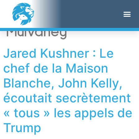
Étiquette :
Mick
Mulvaney
Jared Kushner : Le
chef de la Maison
Blanche, John Kelly,
écoutait secrètement
« tous » les appels de
Trump