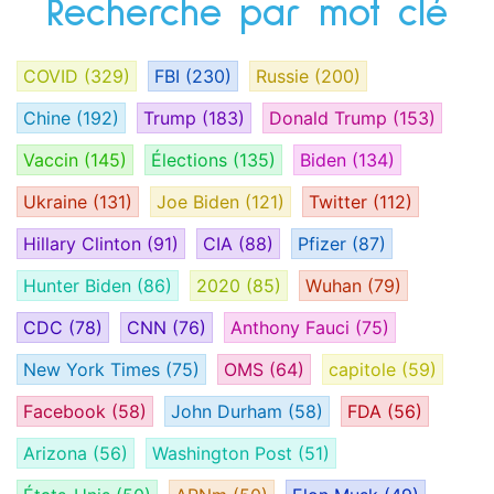
Recherche par mot clé
COVID
(329)
FBI
(230)
Russie
(200)
Chine
(192)
Trump
(183)
Donald Trump
(153)
Vaccin
(145)
Élections
(135)
Biden
(134)
Ukraine
(131)
Joe Biden
(121)
Twitter
(112)
Hillary Clinton
(91)
CIA
(88)
Pfizer
(87)
Hunter Biden
(86)
2020
(85)
Wuhan
(79)
CDC
(78)
CNN
(76)
Anthony Fauci
(75)
New York Times
(75)
OMS
(64)
capitole
(59)
Facebook
(58)
John Durham
(58)
FDA
(56)
Arizona
(56)
Washington Post
(51)