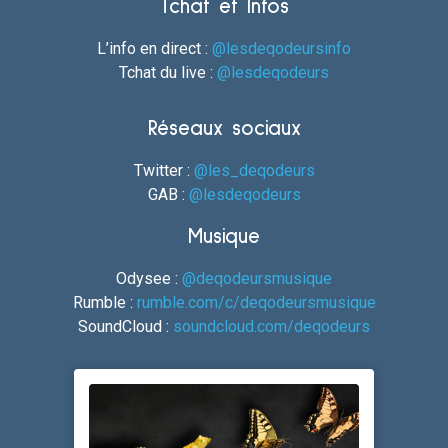
Tchat et Infos
L’info en direct :
@lesdeqodeursinfo
Tchat du live :
@lesdeqodeurs
Réseaux sociaux
Twitter :
@les_deqodeurs
GAB :
@lesdeqodeurs
Musique
Odysee :
@deqodeursmusique
Rumble :
rumble.com/c/deqodeursmusique
SoundCloud :
soundcloud.com/deqodeurs