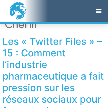
Étiquette :
Natasha
Cherifi
Les « Twitter Files » –
15 : Comment
l’industrie
pharmaceutique a fait
pression sur les
réseaux sociaux pour