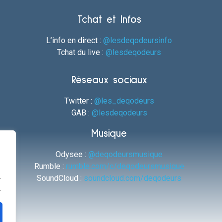
Tchat et Infos
L’info en direct :
@lesdeqodeursinfo
Tchat du live :
@lesdeqodeurs
Réseaux sociaux
Twitter :
@les_deqodeurs
GAB :
@lesdeqodeurs
Musique
Odysee :
@deqodeursmusique
Rumble :
rumble.com/c/deqodeursmusique
.
SoundCloud :
soundcloud.com/deqodeurs
.