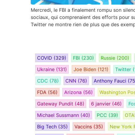
Mercredi, le FBI a finalement rompu son silenc
sociaux, qui comprenaient des efforts pour su
Twitter ne montre rien de plus que des exemp
COVID
(329)
FBI
(230)
Russie
(200)
Ukraine
(131)
Joe Biden
(121)
Twitter
(
CDC
(78)
CNN
(76)
Anthony Fauci
(75
FDA
(56)
Arizona
(56)
Washington Po
Gateway Pundit
(48)
6 janvier
(46)
Fo
Michael Sussmann
(40)
PCC
(39)
OT
Big Tech
(35)
Vaccins
(35)
New York 