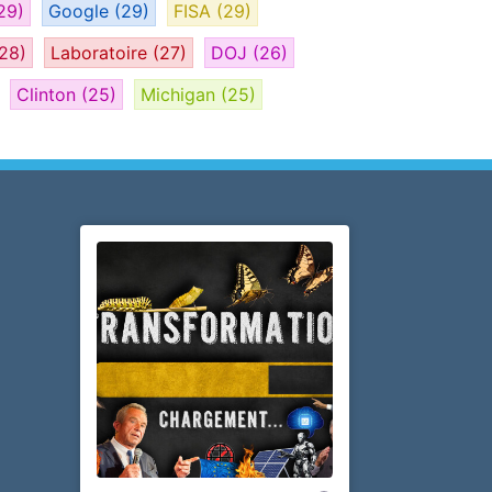
29)
Google
(29)
FISA
(29)
28)
Laboratoire
(27)
DOJ
(26)
Clinton
(25)
Michigan
(25)