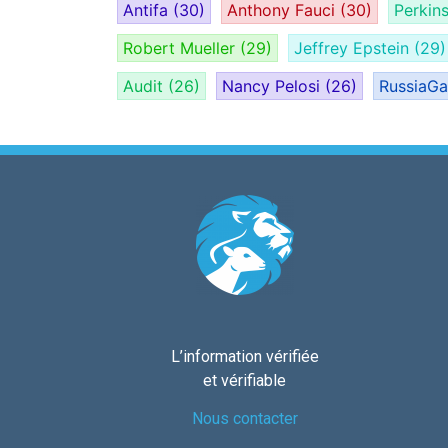
Antifa
(30)
Anthony Fauci
(30)
Perkin
Robert Mueller
(29)
Jeffrey Epstein
(29)
Audit
(26)
Nancy Pelosi
(26)
RussiaG
L’information vérifiée
et vérifiable
Nous contacter