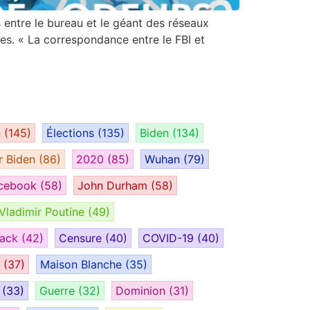
s entre le bureau et le géant des réseaux
es. « La correspondance entre le FBI et
n
(145)
Élections
(135)
Biden
(134)
r Biden
(86)
2020
(85)
Wuhan
(79)
cebook
(58)
John Durham
(58)
Vladimir Poutine
(49)
tack
(42)
Censure
(40)
COVID-19
(40)
H
(37)
Maison Blanche
(35)
e
(33)
Guerre
(32)
Dominion
(31)