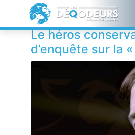
Étiquette :
Natio
Le héros conserva
d’enquête sur la 