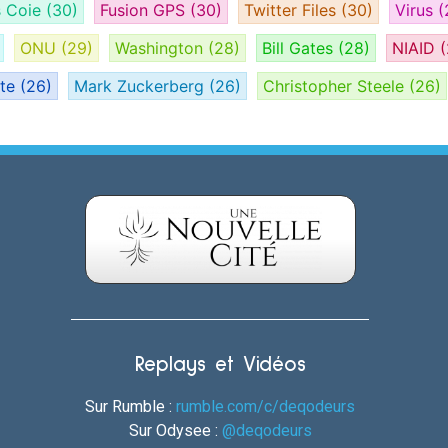
s Coie
(30)
Fusion GPS
(30)
Twitter Files
(30)
Virus
(
ONU
(29)
Washington
(28)
Bill Gates
(28)
NIAID
(
ate
(26)
Mark Zuckerberg
(26)
Christopher Steele
(26)
Replays et Vidéos
Sur Rumble :
rumble.com/c/deqodeurs
Sur Odysee :
@deqodeurs