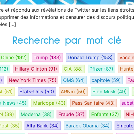
e et répondu aux révélations de Twitter sur les liens étroit
pprimer des informations et censurer des discours politiqu
les […]
Recherche par mot clé
Chine
(192)
Trump
(183)
Donald Trump
(153)
Vacci
112)
Hillary Clinton
(91)
CIA
(88)
Pfizer
(87)
Hunte
)
New York Times
(75)
OMS
(64)
capitole
(59)
Fa
st
(51)
États-Unis
(50)
ARNm
(50)
Elon Musk
(49)
x News
(45)
Maricopa
(43)
Pass Sanitaire
(43)
subs
AN
(39)
Moderna
(38)
Fraude
(37)
Enfants
(37)
NI
Post
(35)
Alfa Bank
(34)
Barack Obama
(34)
Émeut