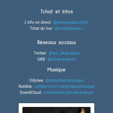
Tchat et Infos
L’info en direct :
@lesdeqodeursinfo
Tchat du live :
@lesdeqodeurs
Réseaux sociaux
Twitter :
@les_deqodeurs
GAB :
@lesdeqodeurs
Musique
Odysee :
@deqodeursmusique
Rumble :
rumble.com/c/deqodeursmusique
SoundCloud :
soundcloud.com/deqodeurs