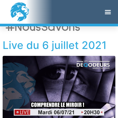
Étiquette :
#NousSavons
Live du 6 juillet 2021