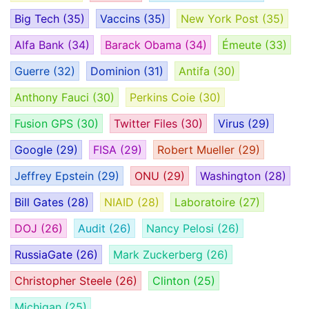
Big Tech
(35)
Vaccins
(35)
New York Post
(35)
Alfa Bank
(34)
Barack Obama
(34)
Émeute
(33)
Guerre
(32)
Dominion
(31)
Antifa
(30)
Anthony Fauci
(30)
Perkins Coie
(30)
Fusion GPS
(30)
Twitter Files
(30)
Virus
(29)
Google
(29)
FISA
(29)
Robert Mueller
(29)
Jeffrey Epstein
(29)
ONU
(29)
Washington
(28)
Bill Gates
(28)
NIAID
(28)
Laboratoire
(27)
DOJ
(26)
Audit
(26)
Nancy Pelosi
(26)
RussiaGate
(26)
Mark Zuckerberg
(26)
Christopher Steele
(26)
Clinton
(25)
Michigan
(25)