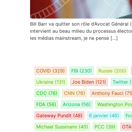
Bill Barr va quitter son rôle d’Avocat Généra
intervient au beau milieu du processus électo
les médias mainstream, je ne pense […]
COVID
(329)
FBI
(230)
Russie
(200)
Ukraine
(131)
Joe Biden
(121)
Twitter
(
CDC
(78)
CNN
(76)
Anthony Fauci
(75
FDA
(56)
Arizona
(56)
Washington Po
Gateway Pundit
(48)
6 janvier
(46)
Fo
Michael Sussmann
(40)
PCC
(39)
OT