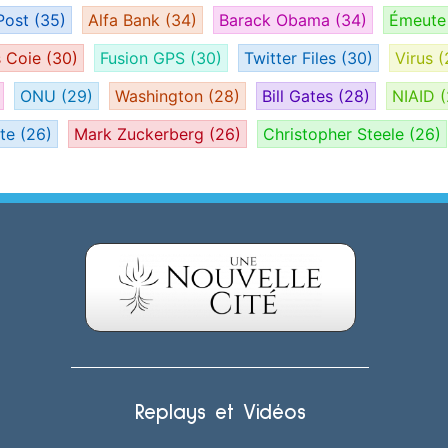
Post
(35)
Alfa Bank
(34)
Barack Obama
(34)
Émeut
s Coie
(30)
Fusion GPS
(30)
Twitter Files
(30)
Virus
(
ONU
(29)
Washington
(28)
Bill Gates
(28)
NIAID
(
ate
(26)
Mark Zuckerberg
(26)
Christopher Steele
(26)
Replays et Vidéos