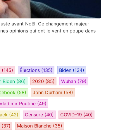
x, juste avant Noël. Ce changement majeur
ines opinions qui ont le vent en poupe dans
n
(145)
Élections
(135)
Biden
(134)
r Biden
(86)
2020
(85)
Wuhan
(79)
cebook
(58)
John Durham
(58)
Vladimir Poutine
(49)
tack
(42)
Censure
(40)
COVID-19
(40)
H
(37)
Maison Blanche
(35)