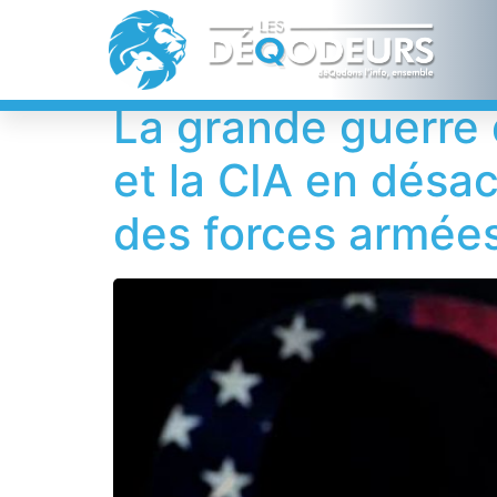
Étiquette :
NXIV
La grande guerre 
et la CIA en désa
des forces armée