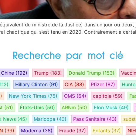
l (équivalent du ministre de la Justice) dans un jour ou deu
ral chaotique qui s’est tenu en 2020. Contrairement à certa
Recherche par mot clé
Chine
(192)
Trump
(183)
Donald Trump
(153)
Vacci
112)
Hillary Clinton
(91)
CIA
(88)
Pfizer
(87)
Hunte
)
New York Times
(75)
OMS
(64)
capitole
(59)
Fa
st
(51)
États-Unis
(50)
ARNm
(50)
Elon Musk
(49)
x News
(45)
Maricopa
(43)
Pass Sanitaire
(43)
subs
AN
(39)
Moderna
(38)
Fraude
(37)
Enfants
(37)
NI