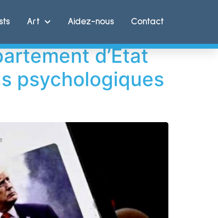
sts
Art
Aidez-nous
Contact
partement d’État
ns psychologiques