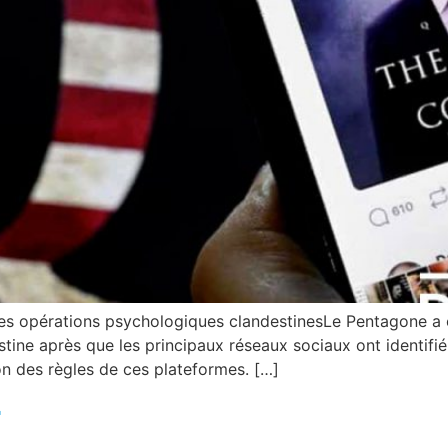
s opérations psychologiques clandestinesLe Pentagone a o
estine après que les principaux réseaux sociaux ont identif
ion des règles de ces plateformes. […]
r