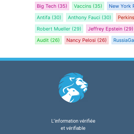
Big Tech
(35)
Vaccins
(35)
New York 
Antifa
(30)
Anthony Fauci
(30)
Perkin
Robert Mueller
(29)
Jeffrey Epstein
(29)
Audit
(26)
Nancy Pelosi
(26)
RussiaG
L’information vérifiée
et vérifiable