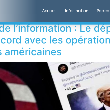
M
Accueil
Information
Podca
de l’information : Le dé
ccord avec les opératio
s américaines