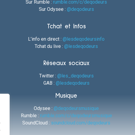
Sur Rumble :
rumble.com/c/deqodeurs
Sur Odysee :
@deqodeurs
Tchat et Infos
L’info en direct :
@lesdeqodeursinfo
Tchat du live :
@lesdeqodeurs
Réseaux sociaux
Twitter :
@les_deqodeurs
GAB :
@lesdeqodeurs
Musique
Odysee :
@deqodeursmusique
Rumble :
rumble.com/c/deqodeursmusique
.
SoundCloud :
soundcloud.com/deqodeurs
.