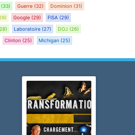
e
(33)
Guerre
(32)
Dominion
(31)
29)
Google
(29)
FISA
(29)
28)
Laboratoire
(27)
DOJ
(26)
Clinton
(25)
Michigan
(25)