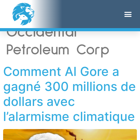
Étiquette :
Occidental
Petroleum Corp
Comment Al Gore a
gagné 300 millions de
dollars avec
l’alarmisme climatique