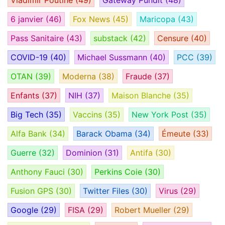
Vladimir Poutine
(49)
Gateway Pundit
(48)
6 janvier
(46)
Fox News
(45)
Maricopa
(43)
Pass Sanitaire
(43)
substack
(42)
Censure
(40)
COVID-19
(40)
Michael Sussmann
(40)
PCC
(39)
OTAN
(39)
Moderna
(38)
Fraude
(37)
Enfants
(37)
NIH
(37)
Maison Blanche
(35)
Big Tech
(35)
Vaccins
(35)
New York Post
(35)
Alfa Bank
(34)
Barack Obama
(34)
Émeute
(33)
Guerre
(32)
Dominion
(31)
Antifa
(30)
Anthony Fauci
(30)
Perkins Coie
(30)
Fusion GPS
(30)
Twitter Files
(30)
Virus
(29)
Google
(29)
FISA
(29)
Robert Mueller
(29)