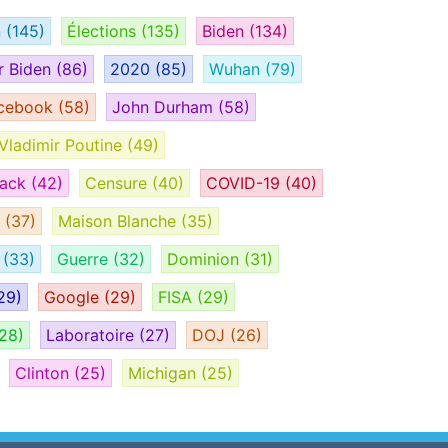
n
(145)
Élections
(135)
Biden
(134)
r Biden
(86)
2020
(85)
Wuhan
(79)
cebook
(58)
John Durham
(58)
Vladimir Poutine
(49)
tack
(42)
Censure
(40)
COVID-19
(40)
H
(37)
Maison Blanche
(35)
e
(33)
Guerre
(32)
Dominion
(31)
29)
Google
(29)
FISA
(29)
28)
Laboratoire
(27)
DOJ
(26)
Clinton
(25)
Michigan
(25)