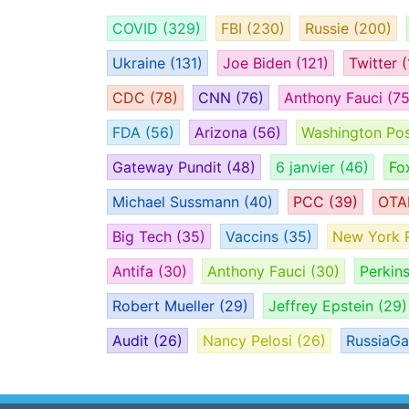
COVID
(329)
FBI
(230)
Russie
(200)
Ukraine
(131)
Joe Biden
(121)
Twitter
(
CDC
(78)
CNN
(76)
Anthony Fauci
(75
FDA
(56)
Arizona
(56)
Washington Po
Gateway Pundit
(48)
6 janvier
(46)
Fo
Michael Sussmann
(40)
PCC
(39)
OT
Big Tech
(35)
Vaccins
(35)
New York 
Antifa
(30)
Anthony Fauci
(30)
Perkin
Robert Mueller
(29)
Jeffrey Epstein
(29)
Audit
(26)
Nancy Pelosi
(26)
RussiaG