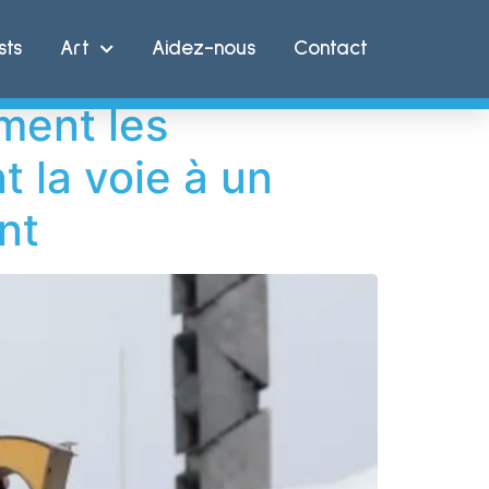
sts
Art
Aidez-nous
Contact
ment les
 la voie à un
nt