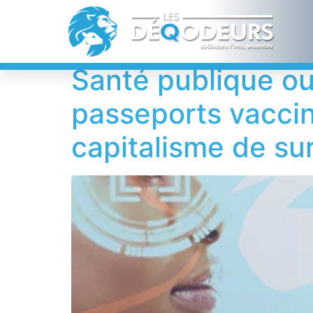
Étiquette :
pass
Santé publique ou
passeports vaccin
capitalisme de su