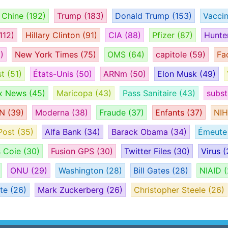
Chine
(192)
Trump
(183)
Donald Trump
(153)
Vacci
112)
Hillary Clinton
(91)
CIA
(88)
Pfizer
(87)
Hunte
)
New York Times
(75)
OMS
(64)
capitole
(59)
Fa
st
(51)
États-Unis
(50)
ARNm
(50)
Elon Musk
(49)
x News
(45)
Maricopa
(43)
Pass Sanitaire
(43)
subs
AN
(39)
Moderna
(38)
Fraude
(37)
Enfants
(37)
NI
Post
(35)
Alfa Bank
(34)
Barack Obama
(34)
Émeut
s Coie
(30)
Fusion GPS
(30)
Twitter Files
(30)
Virus
(
ONU
(29)
Washington
(28)
Bill Gates
(28)
NIAID
(
ate
(26)
Mark Zuckerberg
(26)
Christopher Steele
(26)