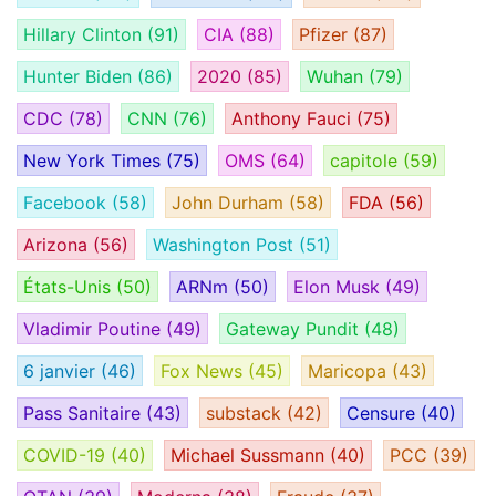
Hillary Clinton
(91)
CIA
(88)
Pfizer
(87)
Hunter Biden
(86)
2020
(85)
Wuhan
(79)
CDC
(78)
CNN
(76)
Anthony Fauci
(75)
New York Times
(75)
OMS
(64)
capitole
(59)
Facebook
(58)
John Durham
(58)
FDA
(56)
Arizona
(56)
Washington Post
(51)
États-Unis
(50)
ARNm
(50)
Elon Musk
(49)
Vladimir Poutine
(49)
Gateway Pundit
(48)
6 janvier
(46)
Fox News
(45)
Maricopa
(43)
Pass Sanitaire
(43)
substack
(42)
Censure
(40)
COVID-19
(40)
Michael Sussmann
(40)
PCC
(39)