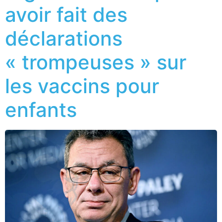
avoir fait des
déclarations
« trompeuses » sur
les vaccins pour
enfants