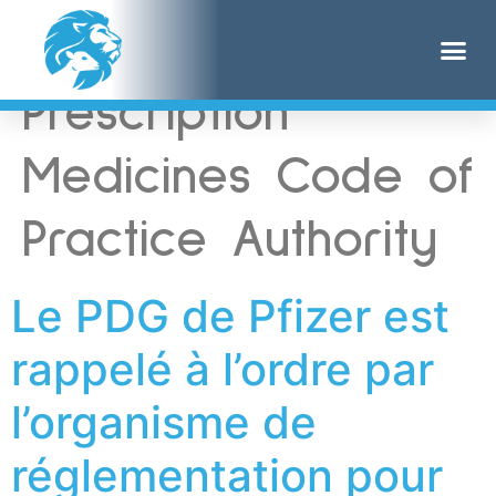
Étiquette :
Prescription
Medicines Code of
Practice Authority
Le PDG de Pfizer est
rappelé à l’ordre par
l’organisme de
réglementation pour