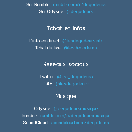
Sur Rumble :
rumble.com/c/deqodeurs
Sur Odysee :
@deqodeurs
Tchat et Infos
L’info en direct :
@lesdeqodeursinfo
Tchat du live :
@lesdeqodeurs
Réseaux sociaux
Twitter :
@les_deqodeurs
GAB :
@lesdeqodeurs
Musique
Odysee :
@deqodeursmusique
Rumble :
rumble.com/c/deqodeursmusique
SoundCloud :
soundcloud.com/deqodeurs