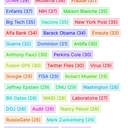
OTAN
(39)
Moderna
(38)
Fraude
(37)
Enfants
(37)
NIH
(37)
Maison Blanche
(35)
Big Tech
(35)
Vaccins
(35)
New York Post
(35)
Alfa Bank
(34)
Barack Obama
(34)
Émeute
(33)
Guerre
(32)
Dominion
(31)
Antifa
(30)
Anthony Fauci
(30)
Perkins Coie
(30)
Fusion GPS
(30)
Twitter Files
(30)
Virus
(29)
Google
(29)
FISA
(29)
Robert Mueller
(29)
Jeffrey Epstein
(29)
ONU
(29)
Washington
(28)
Bill Gates
(28)
NIAID
(28)
Laboratoire
(27)
DOJ
(26)
Audit
(26)
Nancy Pelosi
(26)
RussiaGate
(26)
Mark Zuckerberg
(26)