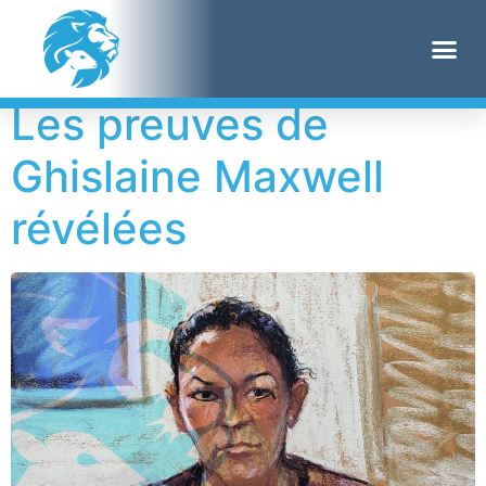
Étiquette :
preuves
Les preuves de
Ghislaine Maxwell
révélées