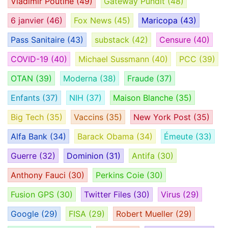
Vladimir Poutine
(49)
Gateway Pundit
(48)
6 janvier
(46)
Fox News
(45)
Maricopa
(43)
Pass Sanitaire
(43)
substack
(42)
Censure
(40)
COVID-19
(40)
Michael Sussmann
(40)
PCC
(39)
OTAN
(39)
Moderna
(38)
Fraude
(37)
Enfants
(37)
NIH
(37)
Maison Blanche
(35)
Big Tech
(35)
Vaccins
(35)
New York Post
(35)
Alfa Bank
(34)
Barack Obama
(34)
Émeute
(33)
Guerre
(32)
Dominion
(31)
Antifa
(30)
Anthony Fauci
(30)
Perkins Coie
(30)
Fusion GPS
(30)
Twitter Files
(30)
Virus
(29)
Google
(29)
FISA
(29)
Robert Mueller
(29)