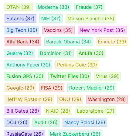
OTAN
(39)
Moderna
(38)
Fraude
(37)
Enfants
(37)
NIH
(37)
Maison Blanche
(35)
Big Tech
(35)
Vaccins
(35)
New York Post
(35)
Alfa Bank
(34)
Barack Obama
(34)
Émeute
(33)
Guerre
(32)
Dominion
(31)
Antifa
(30)
Anthony Fauci
(30)
Perkins Coie
(30)
Fusion GPS
(30)
Twitter Files
(30)
Virus
(29)
Google
(29)
FISA
(29)
Robert Mueller
(29)
Jeffrey Epstein
(29)
ONU
(29)
Washington
(28)
Bill Gates
(28)
NIAID
(28)
Laboratoire
(27)
DOJ
(26)
Audit
(26)
Nancy Pelosi
(26)
RussiaGate
(26)
Mark Zuckerberg
(26)