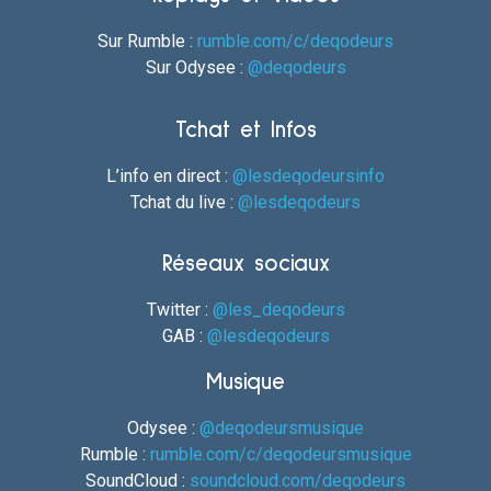
Sur Rumble :
rumble.com/c/deqodeurs
Sur Odysee :
@deqodeurs
Tchat et Infos
L’info en direct :
@lesdeqodeursinfo
Tchat du live :
@lesdeqodeurs
Réseaux sociaux
Twitter :
@les_deqodeurs
GAB :
@lesdeqodeurs
Musique
Odysee :
@deqodeursmusique
Rumble :
rumble.com/c/deqodeursmusique
SoundCloud :
soundcloud.com/deqodeurs