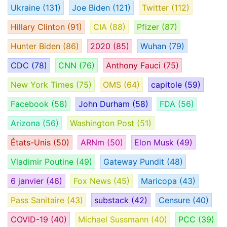
Ukraine
(131)
Joe Biden
(121)
Twitter
(112)
Hillary Clinton
(91)
CIA
(88)
Pfizer
(87)
Hunter Biden
(86)
2020
(85)
Wuhan
(79)
CDC
(78)
CNN
(76)
Anthony Fauci
(75)
New York Times
(75)
OMS
(64)
capitole
(59)
Facebook
(58)
John Durham
(58)
FDA
(56)
Arizona
(56)
Washington Post
(51)
États-Unis
(50)
ARNm
(50)
Elon Musk
(49)
Vladimir Poutine
(49)
Gateway Pundit
(48)
6 janvier
(46)
Fox News
(45)
Maricopa
(43)
Pass Sanitaire
(43)
substack
(42)
Censure
(40)
COVID-19
(40)
Michael Sussmann
(40)
PCC
(39)