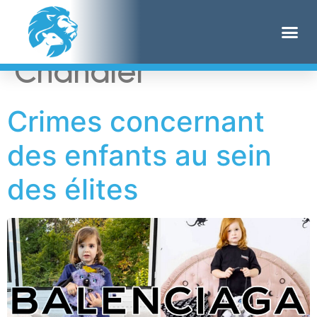
Étiquette :
Rachel
Chandler
Crimes concernant
des enfants au sein
des élites