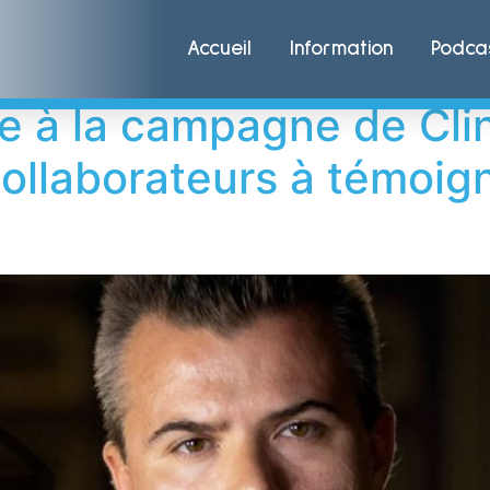
rtler Onorato Mead 
Accueil
Information
Podca
e à la campagne de Clin
collaborateurs à témoign