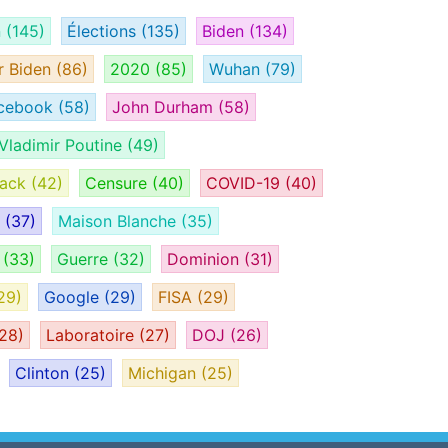
n
(145)
Élections
(135)
Biden
(134)
r Biden
(86)
2020
(85)
Wuhan
(79)
cebook
(58)
John Durham
(58)
Vladimir Poutine
(49)
tack
(42)
Censure
(40)
COVID-19
(40)
H
(37)
Maison Blanche
(35)
e
(33)
Guerre
(32)
Dominion
(31)
29)
Google
(29)
FISA
(29)
28)
Laboratoire
(27)
DOJ
(26)
Clinton
(25)
Michigan
(25)