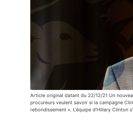
Article original datant du 22/12/21 Un nouvea
procureurs veulent savoir si la campagne Clin
rebondissement ». L’équipe d’Hillary Clinton 