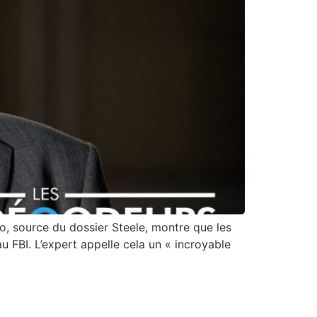
o, source du dossier Steele, montre que les
u FBI. L’expert appelle cela un « incroyable