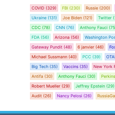
COVID
(329)
FBI
(230)
Russie
(200)
Ukraine
(131)
Joe Biden
(121)
Twitter
(
CDC
(78)
CNN
(76)
Anthony Fauci
(75
FDA
(56)
Arizona
(56)
Washington Po
Gateway Pundit
(48)
6 janvier
(46)
Fo
Michael Sussmann
(40)
PCC
(39)
OT
Big Tech
(35)
Vaccins
(35)
New York 
Antifa
(30)
Anthony Fauci
(30)
Perkin
Robert Mueller
(29)
Jeffrey Epstein
(29)
Audit
(26)
Nancy Pelosi
(26)
RussiaG