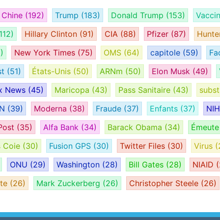
Chine
(192)
Trump
(183)
Donald Trump
(153)
Vacci
112)
Hillary Clinton
(91)
CIA
(88)
Pfizer
(87)
Hunte
)
New York Times
(75)
OMS
(64)
capitole
(59)
Fa
st
(51)
États-Unis
(50)
ARNm
(50)
Elon Musk
(49)
x News
(45)
Maricopa
(43)
Pass Sanitaire
(43)
subs
AN
(39)
Moderna
(38)
Fraude
(37)
Enfants
(37)
NI
Post
(35)
Alfa Bank
(34)
Barack Obama
(34)
Émeut
s Coie
(30)
Fusion GPS
(30)
Twitter Files
(30)
Virus
(
ONU
(29)
Washington
(28)
Bill Gates
(28)
NIAID
(
ate
(26)
Mark Zuckerberg
(26)
Christopher Steele
(26)