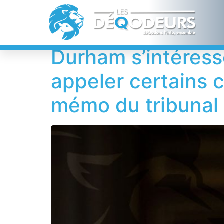
Étiquette :
Sche
Durham s’intéress
appeler certains 
mémo du tribunal