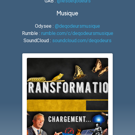
GAB :
@lesdeqodeurs
Musique
Odysee :
@deqodeursmusique
Rumble :
rumble.com/c/deqodeursmusique
SoundCloud :
soundcloud.com/deqodeurs