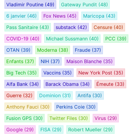
Vladimir Poutine
(49)
Gateway Pundit
(48)
6 janvier
(46)
Fox News
(45)
Maricopa
(43)
Pass Sanitaire
(43)
substack
(42)
Censure
(40)
COVID-19
(40)
Michael Sussmann
(40)
PCC
(39)
OTAN
(39)
Moderna
(38)
Fraude
(37)
Enfants
(37)
NIH
(37)
Maison Blanche
(35)
Big Tech
(35)
Vaccins
(35)
New York Post
(35)
Alfa Bank
(34)
Barack Obama
(34)
Émeute
(33)
Guerre
(32)
Dominion
(31)
Antifa
(30)
Anthony Fauci
(30)
Perkins Coie
(30)
Fusion GPS
(30)
Twitter Files
(30)
Virus
(29)
Google
(29)
FISA
(29)
Robert Mueller
(29)