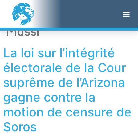
Étiquette :
Scot
Mussi
La loi sur l’intégrité
électorale de la Cour
suprême de l’Arizona
gagne contre la
motion de censure de
Soros