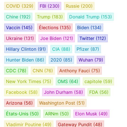
COVID
(329)
FBI
(230)
Russie
(200)
Chine
(192)
Trump
(183)
Donald Trump
(153)
Vaccin
(145)
Élections
(135)
Biden
(134)
Ukraine
(131)
Joe Biden
(121)
Twitter
(112)
Hillary Clinton
(91)
CIA
(88)
Pfizer
(87)
Hunter Biden
(86)
2020
(85)
Wuhan
(79)
CDC
(78)
CNN
(76)
Anthony Fauci
(75)
New York Times
(75)
OMS
(64)
capitole
(59)
Facebook
(58)
John Durham
(58)
FDA
(56)
Arizona
(56)
Washington Post
(51)
États-Unis
(50)
ARNm
(50)
Elon Musk
(49)
Vladimir Poutine
(49)
Gateway Pundit
(48)