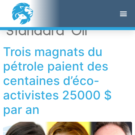
Étiquette :
Standard Oil
Trois magnats du
pétrole paient des
centaines d’éco-
activistes 25000 $
par an