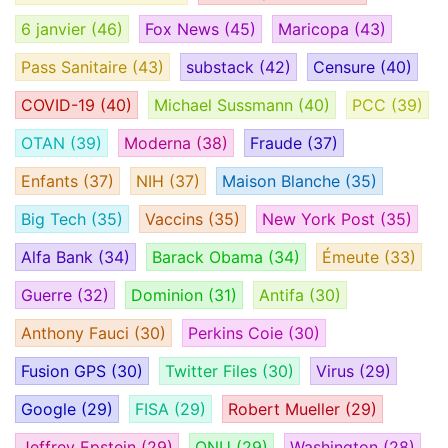
6 janvier
(46)
Fox News
(45)
Maricopa
(43)
Pass Sanitaire
(43)
substack
(42)
Censure
(40)
COVID-19
(40)
Michael Sussmann
(40)
PCC
(39)
OTAN
(39)
Moderna
(38)
Fraude
(37)
Enfants
(37)
NIH
(37)
Maison Blanche
(35)
Big Tech
(35)
Vaccins
(35)
New York Post
(35)
Alfa Bank
(34)
Barack Obama
(34)
Émeute
(33)
Guerre
(32)
Dominion
(31)
Antifa
(30)
Anthony Fauci
(30)
Perkins Coie
(30)
Fusion GPS
(30)
Twitter Files
(30)
Virus
(29)
Google
(29)
FISA
(29)
Robert Mueller
(29)
Jeffrey Epstein
(29)
ONU
(29)
Washington
(28)