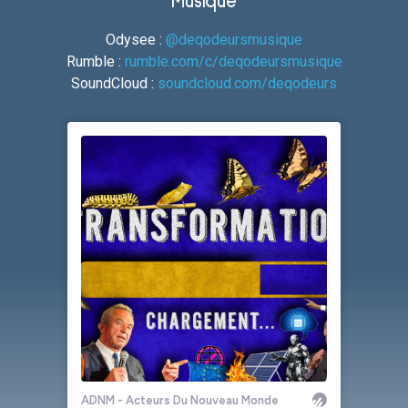
Musique
Odysee :
@deqodeursmusique
Rumble :
rumble.com/c/deqodeursmusique
SoundCloud :
soundcloud.com/deqodeurs