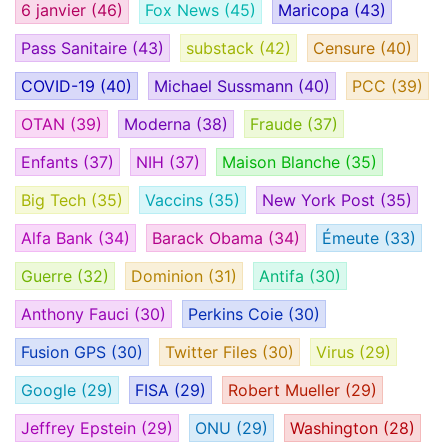
6 janvier
(46)
Fox News
(45)
Maricopa
(43)
Pass Sanitaire
(43)
substack
(42)
Censure
(40)
COVID-19
(40)
Michael Sussmann
(40)
PCC
(39)
OTAN
(39)
Moderna
(38)
Fraude
(37)
Enfants
(37)
NIH
(37)
Maison Blanche
(35)
Big Tech
(35)
Vaccins
(35)
New York Post
(35)
Alfa Bank
(34)
Barack Obama
(34)
Émeute
(33)
Guerre
(32)
Dominion
(31)
Antifa
(30)
Anthony Fauci
(30)
Perkins Coie
(30)
Fusion GPS
(30)
Twitter Files
(30)
Virus
(29)
Google
(29)
FISA
(29)
Robert Mueller
(29)
Jeffrey Epstein
(29)
ONU
(29)
Washington
(28)