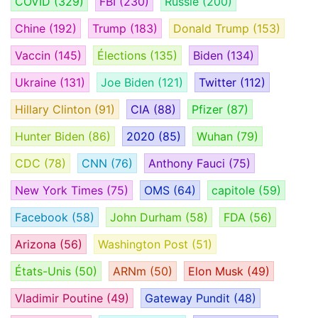
COVID
(329)
FBI
(230)
Russie
(200)
Chine
(192)
Trump
(183)
Donald Trump
(153)
Vaccin
(145)
Élections
(135)
Biden
(134)
Ukraine
(131)
Joe Biden
(121)
Twitter
(112)
Hillary Clinton
(91)
CIA
(88)
Pfizer
(87)
Hunter Biden
(86)
2020
(85)
Wuhan
(79)
CDC
(78)
CNN
(76)
Anthony Fauci
(75)
New York Times
(75)
OMS
(64)
capitole
(59)
Facebook
(58)
John Durham
(58)
FDA
(56)
Arizona
(56)
Washington Post
(51)
États-Unis
(50)
ARNm
(50)
Elon Musk
(49)
Vladimir Poutine
(49)
Gateway Pundit
(48)