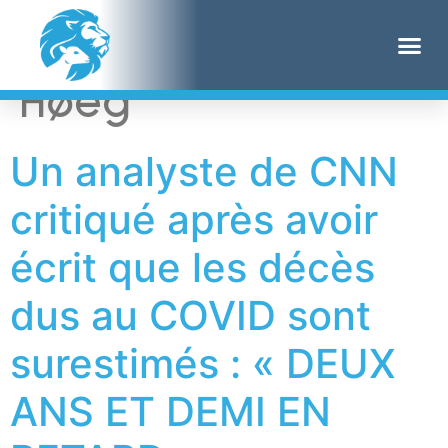
Étiquette :
Tracy
Høeg
Un analyste de CNN
critiqué après avoir
écrit que les décès
dus au COVID sont
surestimés : « DEUX
ANS ET DEMI EN