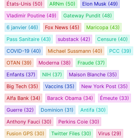
États-Unis
(50)
ARNm
(50)
Elon Musk
(49)
Vladimir Poutine
(49)
Gateway Pundit
(48)
6 janvier
(46)
Fox News
(45)
Maricopa
(43)
Pass Sanitaire
(43)
substack
(42)
Censure
(40)
COVID-19
(40)
Michael Sussmann
(40)
PCC
(39)
OTAN
(39)
Moderna
(38)
Fraude
(37)
Enfants
(37)
NIH
(37)
Maison Blanche
(35)
Big Tech
(35)
Vaccins
(35)
New York Post
(35)
Alfa Bank
(34)
Barack Obama
(34)
Émeute
(33)
Guerre
(32)
Dominion
(31)
Antifa
(30)
Anthony Fauci
(30)
Perkins Coie
(30)
Fusion GPS
(30)
Twitter Files
(30)
Virus
(29)