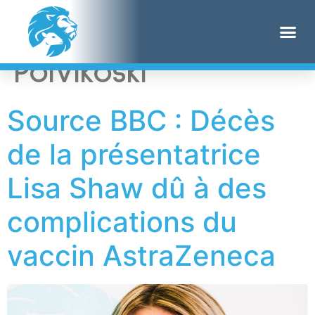
Étiquette :
Tuomo
Polvikoski
Source BBC : Décès
de la présentatrice
Lisa Shaw dû à des
complications du
vaccin AstraZeneca