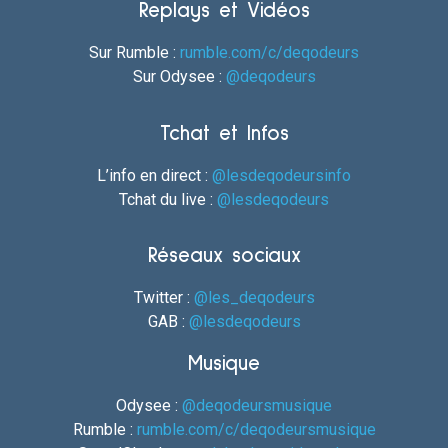
Replays et Vidéos
Sur Rumble :
rumble.com/c/deqodeurs
Sur Odysee :
@deqodeurs
Tchat et Infos
L’info en direct :
@lesdeqodeursinfo
Tchat du live :
@lesdeqodeurs
Réseaux sociaux
Twitter :
@les_deqodeurs
GAB :
@lesdeqodeurs
Musique
Odysee :
@deqodeursmusique
Rumble :
rumble.com/c/deqodeursmusique