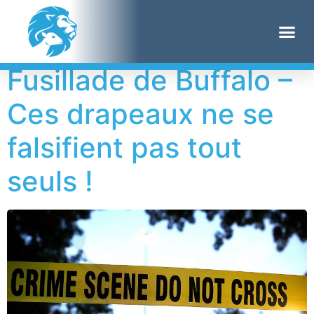
Étiquette :
Twitch
Fusillade de Buffalo –
Ces drapeaux ne se
falsifient pas tout
seuls !