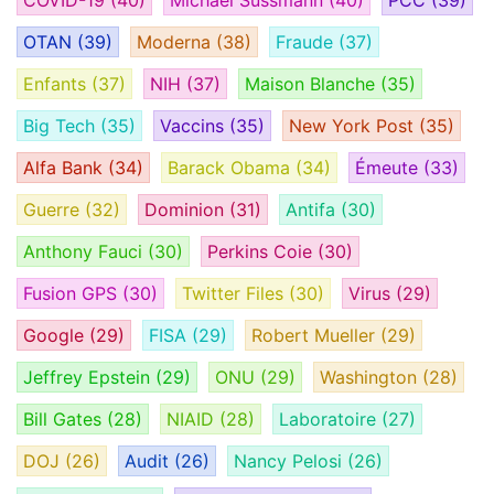
COVID-19
(40)
Michael Sussmann
(40)
PCC
(39)
OTAN
(39)
Moderna
(38)
Fraude
(37)
Enfants
(37)
NIH
(37)
Maison Blanche
(35)
Big Tech
(35)
Vaccins
(35)
New York Post
(35)
Alfa Bank
(34)
Barack Obama
(34)
Émeute
(33)
Guerre
(32)
Dominion
(31)
Antifa
(30)
Anthony Fauci
(30)
Perkins Coie
(30)
Fusion GPS
(30)
Twitter Files
(30)
Virus
(29)
Google
(29)
FISA
(29)
Robert Mueller
(29)
Jeffrey Epstein
(29)
ONU
(29)
Washington
(28)
Bill Gates
(28)
NIAID
(28)
Laboratoire
(27)
DOJ
(26)
Audit
(26)
Nancy Pelosi
(26)