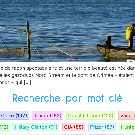
é de façon spectaculaire et une terrible beauté est née da
 les gazoducs Nord Stream et le pont de Crimée – étaient d
nnes « qui […]
Recherche par mot clé
Chine
(192)
Trump
(183)
Donald Trump
(153)
Vacci
112)
Hillary Clinton
(91)
CIA
(88)
Pfizer
(87)
Hunte