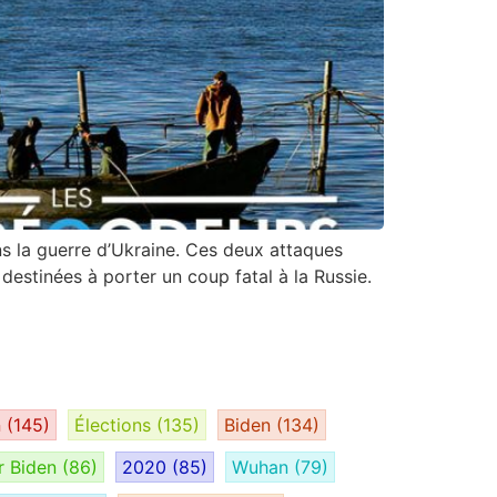
ns la guerre d’Ukraine. Ces deux attaques
estinées à porter un coup fatal à la Russie.
n
(145)
Élections
(135)
Biden
(134)
r Biden
(86)
2020
(85)
Wuhan
(79)