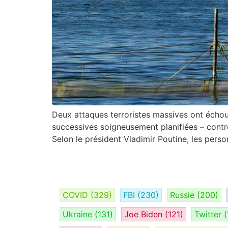
Deux attaques terroristes massives ont échou
successives soigneusement planifiées – contre
Selon le président Vladimir Poutine, les perso
COVID
(329)
FBI
(230)
Russie
(200)
Ukraine
(131)
Joe Biden
(121)
Twitter
(