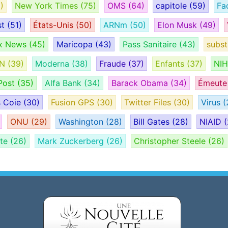
)
New York Times
(75)
OMS
(64)
capitole
(59)
Fa
st
(51)
États-Unis
(50)
ARNm
(50)
Elon Musk
(49)
x News
(45)
Maricopa
(43)
Pass Sanitaire
(43)
subs
AN
(39)
Moderna
(38)
Fraude
(37)
Enfants
(37)
NI
Post
(35)
Alfa Bank
(34)
Barack Obama
(34)
Émeut
s Coie
(30)
Fusion GPS
(30)
Twitter Files
(30)
Virus
(
ONU
(29)
Washington
(28)
Bill Gates
(28)
NIAID
(
ate
(26)
Mark Zuckerberg
(26)
Christopher Steele
(26)