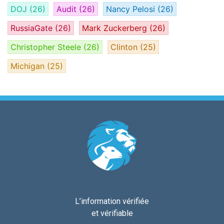
DOJ
(26)
Audit
(26)
Nancy Pelosi
(26)
RussiaGate
(26)
Mark Zuckerberg
(26)
Christopher Steele
(26)
Clinton
(25)
Michigan
(25)
L’information vérifiée
et vérifiable