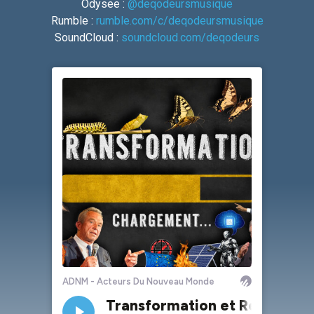
Odysee :
@deqodeursmusique
Rumble :
rumble.com/c/deqodeursmusique
SoundCloud :
soundcloud.com/deqodeurs