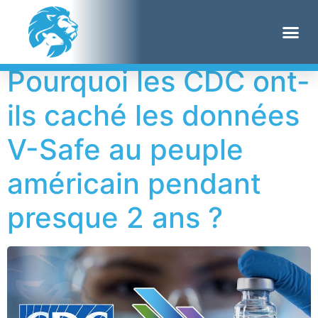
Étiquette :
VRBPAC
Pourquoi les CDC ont-
ils caché les données
V-Safe au peuple
américain pendant
presque 2 ans ?