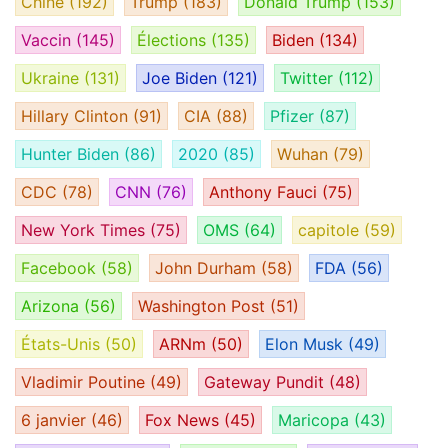
Chine
(192)
Trump
(183)
Donald Trump
(153)
Vaccin
(145)
Élections
(135)
Biden
(134)
Ukraine
(131)
Joe Biden
(121)
Twitter
(112)
Hillary Clinton
(91)
CIA
(88)
Pfizer
(87)
Hunter Biden
(86)
2020
(85)
Wuhan
(79)
CDC
(78)
CNN
(76)
Anthony Fauci
(75)
New York Times
(75)
OMS
(64)
capitole
(59)
Facebook
(58)
John Durham
(58)
FDA
(56)
Arizona
(56)
Washington Post
(51)
États-Unis
(50)
ARNm
(50)
Elon Musk
(49)
Vladimir Poutine
(49)
Gateway Pundit
(48)
6 janvier
(46)
Fox News
(45)
Maricopa
(43)