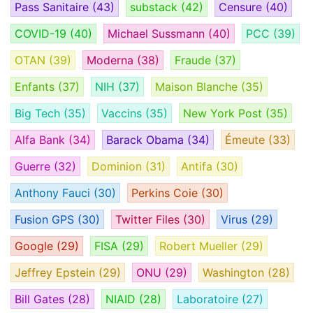
Pass Sanitaire
(43)
substack
(42)
Censure
(40)
COVID-19
(40)
Michael Sussmann
(40)
PCC
(39)
OTAN
(39)
Moderna
(38)
Fraude
(37)
Enfants
(37)
NIH
(37)
Maison Blanche
(35)
Big Tech
(35)
Vaccins
(35)
New York Post
(35)
Alfa Bank
(34)
Barack Obama
(34)
Émeute
(33)
Guerre
(32)
Dominion
(31)
Antifa
(30)
Anthony Fauci
(30)
Perkins Coie
(30)
Fusion GPS
(30)
Twitter Files
(30)
Virus
(29)
Google
(29)
FISA
(29)
Robert Mueller
(29)
Jeffrey Epstein
(29)
ONU
(29)
Washington
(28)
Bill Gates
(28)
NIAID
(28)
Laboratoire
(27)