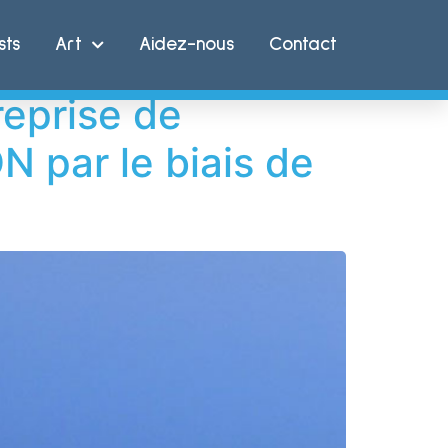
sts
Art
Aidez-nous
Contact
reprise de
N par le biais de