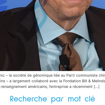
ic – la société de génomique liée au Parti communiste chin
ins – a largement collaboré avec la Fondation Bill & Melin
 renseignement américains, l’entreprise a récemment […]
Recherche par mot clé