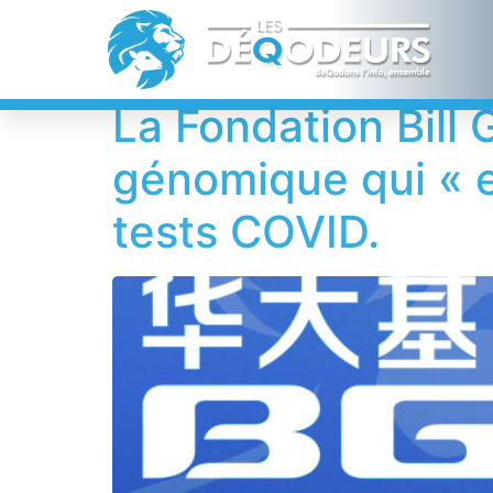
Étiquette :
Wang
La Fondation Bill 
génomique qui « e
tests COVID.