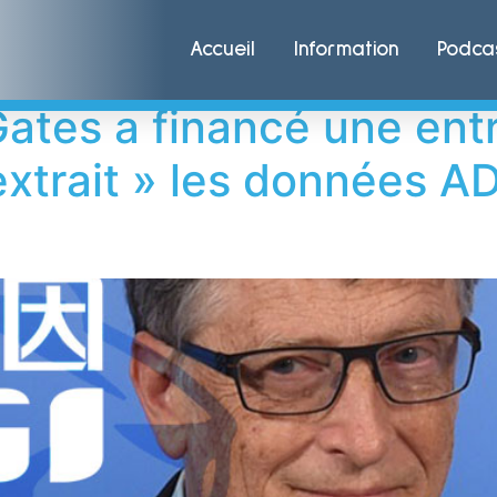
 Jun
Accueil
Information
Podca
Gates a financé une ent
xtrait » les données AD