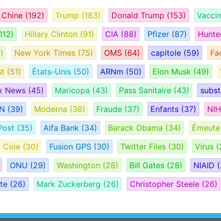
Chine
(192)
Trump
(183)
Donald Trump
(153)
Vacci
112)
Hillary Clinton
(91)
CIA
(88)
Pfizer
(87)
Hunte
)
New York Times
(75)
OMS
(64)
capitole
(59)
Fa
st
(51)
États-Unis
(50)
ARNm
(50)
Elon Musk
(49)
x News
(45)
Maricopa
(43)
Pass Sanitaire
(43)
subs
AN
(39)
Moderna
(38)
Fraude
(37)
Enfants
(37)
NI
Post
(35)
Alfa Bank
(34)
Barack Obama
(34)
Émeut
s Coie
(30)
Fusion GPS
(30)
Twitter Files
(30)
Virus
(
ONU
(29)
Washington
(28)
Bill Gates
(28)
NIAID
(
ate
(26)
Mark Zuckerberg
(26)
Christopher Steele
(26)