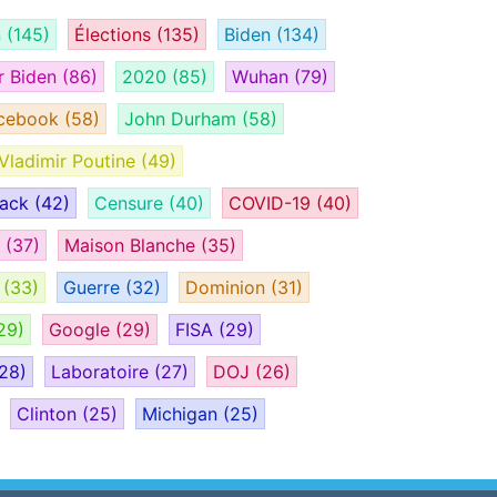
n
(145)
Élections
(135)
Biden
(134)
r Biden
(86)
2020
(85)
Wuhan
(79)
cebook
(58)
John Durham
(58)
Vladimir Poutine
(49)
tack
(42)
Censure
(40)
COVID-19
(40)
H
(37)
Maison Blanche
(35)
e
(33)
Guerre
(32)
Dominion
(31)
29)
Google
(29)
FISA
(29)
28)
Laboratoire
(27)
DOJ
(26)
Clinton
(25)
Michigan
(25)