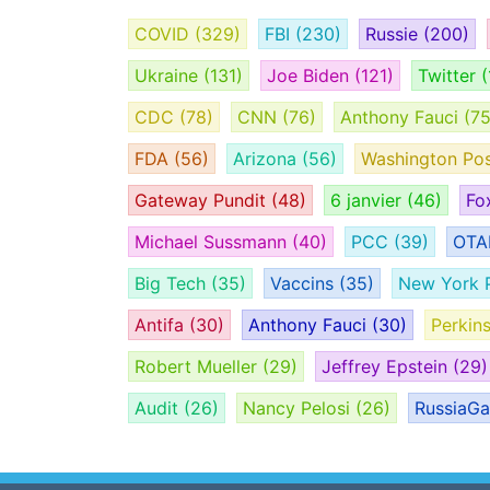
COVID
(329)
FBI
(230)
Russie
(200)
Ukraine
(131)
Joe Biden
(121)
Twitter
(
CDC
(78)
CNN
(76)
Anthony Fauci
(75
FDA
(56)
Arizona
(56)
Washington Po
Gateway Pundit
(48)
6 janvier
(46)
Fo
Michael Sussmann
(40)
PCC
(39)
OT
Big Tech
(35)
Vaccins
(35)
New York 
Antifa
(30)
Anthony Fauci
(30)
Perkin
Robert Mueller
(29)
Jeffrey Epstein
(29)
Audit
(26)
Nancy Pelosi
(26)
RussiaG