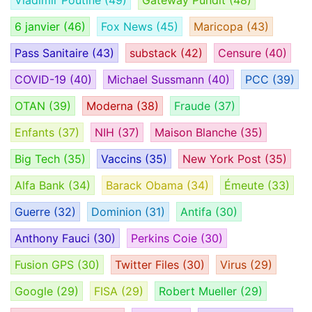
Vladimir Poutine
(49)
Gateway Pundit
(48)
6 janvier
(46)
Fox News
(45)
Maricopa
(43)
Pass Sanitaire
(43)
substack
(42)
Censure
(40)
COVID-19
(40)
Michael Sussmann
(40)
PCC
(39)
OTAN
(39)
Moderna
(38)
Fraude
(37)
Enfants
(37)
NIH
(37)
Maison Blanche
(35)
Big Tech
(35)
Vaccins
(35)
New York Post
(35)
Alfa Bank
(34)
Barack Obama
(34)
Émeute
(33)
Guerre
(32)
Dominion
(31)
Antifa
(30)
Anthony Fauci
(30)
Perkins Coie
(30)
Fusion GPS
(30)
Twitter Files
(30)
Virus
(29)
Google
(29)
FISA
(29)
Robert Mueller
(29)