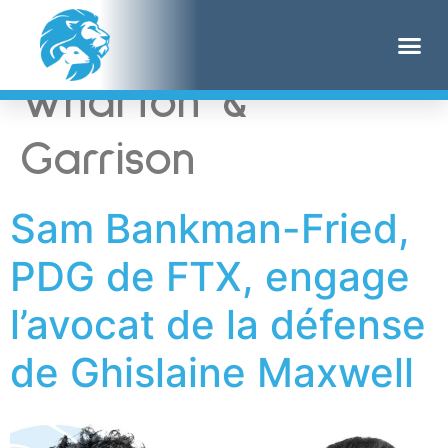
Étiquette :
Wharton &
Garrison
Sam Bankman-Fried,
PDG de FTX, engage
l’avocat de la défense
de Ghislaine Maxwell