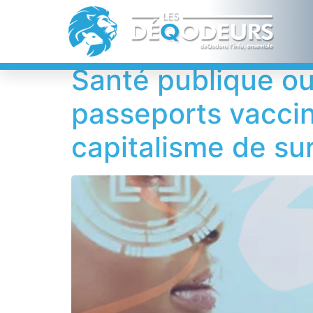
Étiquette :
Zark
Santé publique ou
passeports vaccin
capitalisme de su