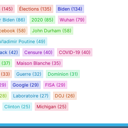
n
(145)
Élections
(135)
Biden
(134)
r Biden
(86)
2020
(85)
Wuhan
(79)
cebook
(58)
John Durham
(58)
Vladimir Poutine
(49)
tack
(42)
Censure
(40)
COVID-19
(40)
H
(37)
Maison Blanche
(35)
e
(33)
Guerre
(32)
Dominion
(31)
29)
Google
(29)
FISA
(29)
28)
Laboratoire
(27)
DOJ
(26)
Clinton
(25)
Michigan
(25)