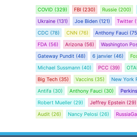
COVID
(329)
FBI
(230)
Russie
(200)
Ukraine
(131)
Joe Biden
(121)
Twitter
(
CDC
(78)
CNN
(76)
Anthony Fauci
(75
FDA
(56)
Arizona
(56)
Washington Po
Gateway Pundit
(48)
6 janvier
(46)
Fo
Michael Sussmann
(40)
PCC
(39)
OT
Big Tech
(35)
Vaccins
(35)
New York 
Antifa
(30)
Anthony Fauci
(30)
Perkin
Robert Mueller
(29)
Jeffrey Epstein
(29)
Audit
(26)
Nancy Pelosi
(26)
RussiaG