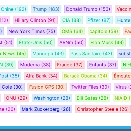
Chine
(192)
Trump
(183)
Donald Trump
(153)
Vacci
112)
Hillary Clinton
(91)
CIA
(88)
Pfizer
(87)
Hunte
)
New York Times
(75)
OMS
(64)
capitole
(59)
Fa
st
(51)
États-Unis
(50)
ARNm
(50)
Elon Musk
(49)
x News
(45)
Maricopa
(43)
Pass Sanitaire
(43)
subs
AN
(39)
Moderna
(38)
Fraude
(37)
Enfants
(37)
NI
Post
(35)
Alfa Bank
(34)
Barack Obama
(34)
Émeut
s Coie
(30)
Fusion GPS
(30)
Twitter Files
(30)
Virus
(
ONU
(29)
Washington
(28)
Bill Gates
(28)
NIAID
(
ate
(26)
Mark Zuckerberg
(26)
Christopher Steele
(26)