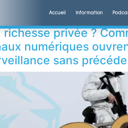
a
Accueil
Information
Podca
 richesse privée ? Com
aux numériques ouvrent
rveillance sans précéde