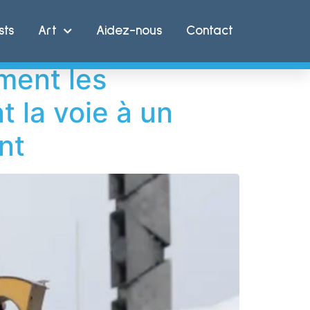
sts
Art
Aidez-nous
Contact
ment les
 la voie à un
nt