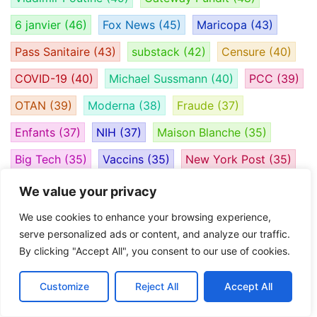
6 janvier
(46)
Fox News
(45)
Maricopa
(43)
Pass Sanitaire
(43)
substack
(42)
Censure
(40)
COVID-19
(40)
Michael Sussmann
(40)
PCC
(39)
OTAN
(39)
Moderna
(38)
Fraude
(37)
Enfants
(37)
NIH
(37)
Maison Blanche
(35)
Big Tech
(35)
Vaccins
(35)
New York Post
(35)
Alfa Bank
(34)
Barack Obama
(34)
Émeute
(33)
We value your privacy
Guerre
(32)
Dominion
(31)
Antifa
(30)
We use cookies to enhance your browsing experience,
serve personalized ads or content, and analyze our traffic.
Anthony Fauci
(30)
Perkins Coie
(30)
By clicking "Accept All", you consent to our use of cookies.
Fusion GPS
(30)
Twitter Files
(30)
Virus
(29)
Customize
Reject All
Accept All
Google
(29)
FISA
(29)
Robert Mueller
(29)