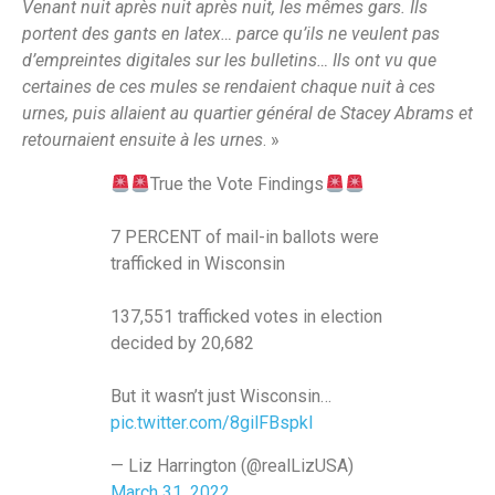
Venant nuit après nuit après nuit, les mêmes gars. Ils
portent des gants en latex… parce qu’ils ne veulent pas
d’empreintes digitales sur les bulletins… Ils ont vu que
certaines de ces mules se rendaient chaque nuit à ces
urnes, puis allaient au quartier général de Stacey Abrams et
retournaient ensuite à les urnes
. »
True the Vote Findings
7 PERCENT of mail-in ballots were
trafficked in Wisconsin
137,551 trafficked votes in election
decided by 20,682
But it wasn’t just Wisconsin…
pic.twitter.com/8gilFBspkl
— Liz Harrington (@realLizUSA)
March 31, 2022