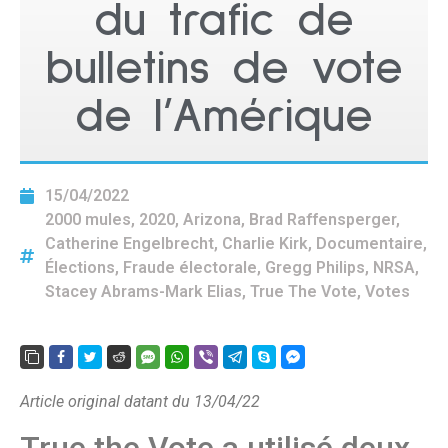
du trafic de
bulletins de vote
de l’Amérique
15/04/2022
2000 mules
,
2020
,
Arizona
,
Brad Raffensperger
,
Catherine Engelbrecht
,
Charlie Kirk
,
Documentaire
,
Élections
,
Fraude électorale
,
Gregg Philips
,
NRSA
,
Stacey Abrams-Mark Elias
,
True The Vote
,
Votes
Article original datant du 13/04/22
True the Vote a utilisé deux