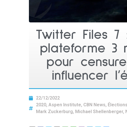
Twitter Files 7
plateforme 3 m
pour censurer
influencer l
22/12/2022
2020
,
Aspen Institute
,
CBN News
,
Élection
Mark Zuckerburg
,
Michael Shellenberger
,