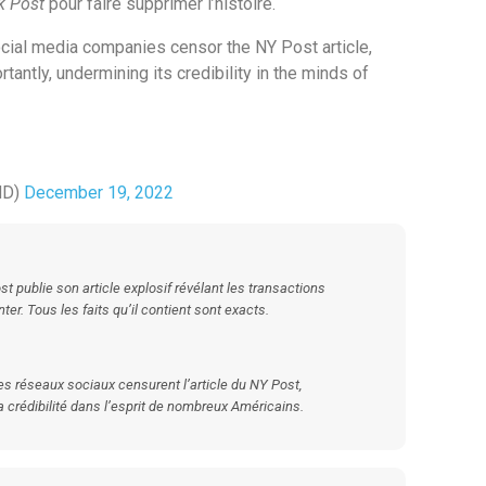
k Post
pour faire supprimer l’histoire.
social media companies censor the NY Post article,
antly, undermining its credibility in the minds of
MD)
December 19, 2022
st
publie son article explosif révélant les transactions
er. Tous les faits qu’il contient sont exacts.
res réseaux sociaux censurent l’article du
NY Post
,
a crédibilité dans l’esprit de nombreux Américains.