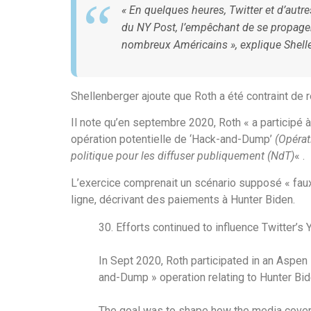
« En quelques heures, Twitter et d’autre
du
NY Post
, l’empêchant de se propager 
nombreux Américains », explique Shell
Shellenberger ajoute que Roth a été contraint de re
Il note qu’en septembre 2020, Roth « a participé à
opération potentielle de ‘Hack-and-Dump’
(Opérat
politique pour les diffuser publiquement (NdT)
« .
L’exercice comprenait un scénario supposé « fau
ligne, décrivant des paiements à Hunter Biden.
30. Efforts continued to influence Twitter’s 
In Sept 2020, Roth participated in an Aspen 
and-Dump » operation relating to Hunter Bi
The goal was to shape how the media covere