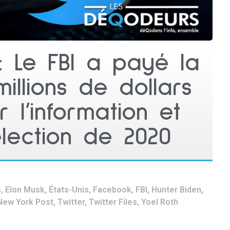
 : Le FBI a payé la
illions de dollars
 l’information et
’élection de 2020
s
,
Elon Musk
,
États-Unis
,
Facebook
,
FBI
,
Hunter Biden
,
New York Post
,
Twitter
,
Twitter Files
,
Yoel Roth