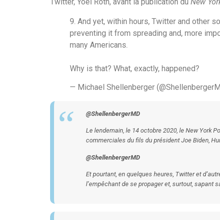
Twitter, Yoel Roth, avant la publication du
New Yor
9. And yet, within hours, Twitter and other 
preventing it from spreading and, more import
many Americans.
Why is that? What, exactly, happened?
— Michael Shellenberger (@Shellenberger
@ShellenbergerMD
Le lendemain, le 14 octobre 2020, le
New York Po
commerciales du fils du président Joe Biden, Hunt
@ShellenbergerMD
Et pourtant, en quelques heures, Twitter et d’aut
l’empêchant de se propager et, surtout, sapant s