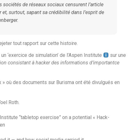
s sociétés de réseaux sociaux censurent l’article
et, surtout, sapant sa crédibilité dans l’esprit de
enberger.
jeter tout rapport sur cette histoire.
 un ‘exercice de simulation’ de l’Aspen Institute
sur une
ion consistant à hacker des informations d’importantce
x » où des documents sur Burisma ont été divulgués en
Yoel Roth.
Institute “tabletop exercise” on a potential « Hack-
den
d it — and how social media carried it