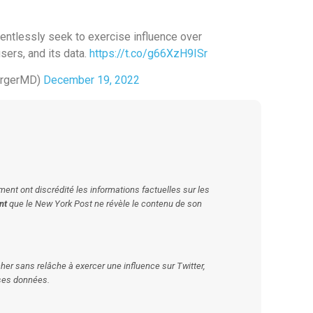
lentlessly seek to exercise influence over
users, and its data.
https://t.co/g66XzH9ISr
ergerMD)
December 19, 2022
t ont discrédité les informations factuelles sur les
nt
que le
New York Post
ne révèle le contenu de son
her sans relâche à exercer une influence sur Twitter,
 ses données.