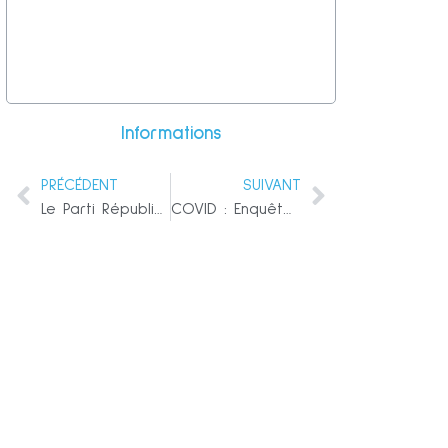
Informations
PRÉCÉDENT
SUIVANT
Le Parti Républicain a trouvé des courriels et des textes montrant que le bureau de Nancy Pelosi était directement impliqué dans l’échec de la sécurité du 6 janvier
COVID : Enquête sur les décès dus aux vaccins dans les cabinets médicaux