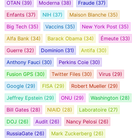
OTAN
(39)
Moderna
(38)
Fraude
(37)
Enfants
(37)
NIH
(37)
Maison Blanche
(35)
Big Tech
(35)
Vaccins
(35)
New York Post
(35)
Alfa Bank
(34)
Barack Obama
(34)
Émeute
(33)
Guerre
(32)
Dominion
(31)
Antifa
(30)
Anthony Fauci
(30)
Perkins Coie
(30)
Fusion GPS
(30)
Twitter Files
(30)
Virus
(29)
Google
(29)
FISA
(29)
Robert Mueller
(29)
Jeffrey Epstein
(29)
ONU
(29)
Washington
(28)
Bill Gates
(28)
NIAID
(28)
Laboratoire
(27)
DOJ
(26)
Audit
(26)
Nancy Pelosi
(26)
RussiaGate
(26)
Mark Zuckerberg
(26)