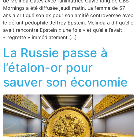
de Melinda Gates avec l’animatrice Gayle King de CBS
Mornings a été diffusée jeudi matin. La femme de 57
ans a critiqué son ex pour son amitié controversée avec
le défunt pédophile Jeffrey Epstein. Melinda a dit qu’elle
avait rencontré Epstein « une fois » et qu’elle l’avait
« regretté » immédiatement […]
La Russie passe à
l’étalon-or pour
sauver son économie