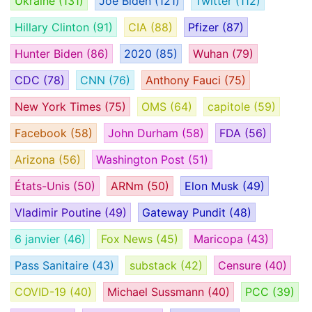
Ukraine
(131)
Joe Biden
(121)
Twitter
(112)
Hillary Clinton
(91)
CIA
(88)
Pfizer
(87)
Hunter Biden
(86)
2020
(85)
Wuhan
(79)
CDC
(78)
CNN
(76)
Anthony Fauci
(75)
New York Times
(75)
OMS
(64)
capitole
(59)
Facebook
(58)
John Durham
(58)
FDA
(56)
Arizona
(56)
Washington Post
(51)
États-Unis
(50)
ARNm
(50)
Elon Musk
(49)
Vladimir Poutine
(49)
Gateway Pundit
(48)
6 janvier
(46)
Fox News
(45)
Maricopa
(43)
Pass Sanitaire
(43)
substack
(42)
Censure
(40)
COVID-19
(40)
Michael Sussmann
(40)
PCC
(39)