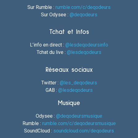
Sur Rumble :
rumble.com/c/deqodeurs
Sur Odysee :
@deqodeurs
Tchat et Infos
L’info en direct :
@lesdeqodeursinfo
Tchat du live :
@lesdeqodeurs
Réseaux sociaux
Twitter :
@les_deqodeurs
GAB :
@lesdeqodeurs
Musique
Odysee :
@deqodeursmusique
Rumble :
rumble.com/c/deqodeursmusique
SoundCloud :
soundcloud.com/deqodeurs