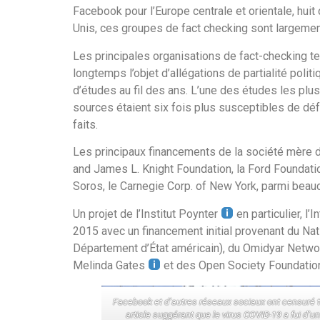
Facebook pour l’Europe centrale et orientale, hui
Unis, ces groupes de fact checking sont largement 
Les principales organisations de fact-checking te
longtemps l’objet d’allégations de partialité poli
d’études au fil des ans. L’une des études les plus 
sources étaient six fois plus susceptibles de déf
faits.
Les principaux financements de la société mère de
and James L. Knight Foundation, la Ford Foundatio
Soros, le Carnegie Corp. of New York, parmi beau
Un projet de l’Institut Poynter
en particulier, l
2015 avec un financement initial provenant du 
Département d’État américain), du Omidyar Netw
Melinda Gates
et des Open Society Foundati
Facebook et d’autres réseaux sociaux ont censuré 
article suggérant que le virus COVID-19 a fui d’un