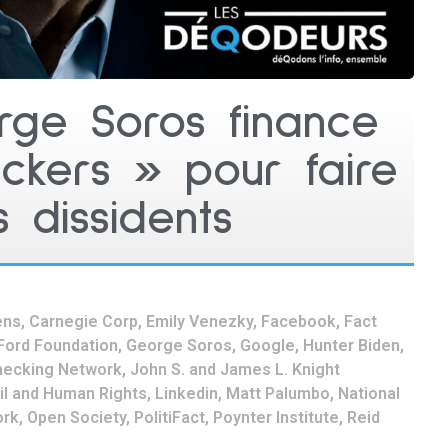
ge Soros finance
ckers » pour faire
s dissidents
ens
,
Carnegie Corp
,
Emily Venezky
,
Facebook
,
Fact
Ford Foundation
,
George Soros
,
Google
,
Hunter Biden
,
Checking Network
,
John S. and James L. Knight
il and Human Rights
,
Linkedin
,
Matt Palumbo
,
National
ork
,
Open Society
,
PolitiFact
,
Poynter Institute
,
Reid