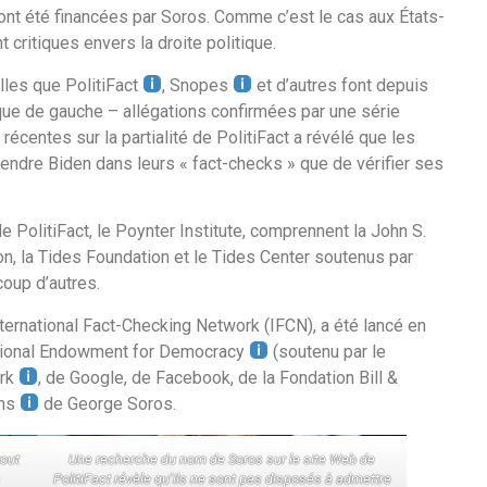
t ont été financées par Soros. Comme c’est le cas aux États-
critiques envers la droite politique.
lles que PolitiFact
, Snopes
et d’autres font depuis
tique de gauche – allégations confirmées par une série
récentes sur la partialité de PolitiFact a révélé que les
endre Biden dans leurs « fact-checks » que de vérifier ses
 PolitiFact, le Poynter Institute, comprennent la John S.
n, la Tides Foundation et le Tides Center soutenus par
coup d’autres.
’International Fact-Checking Network (IFCN), a été lancé en
National Endowment for Democracy
(soutenu par le
ork
, de Google, de Facebook, de la Fondation Bill &
ons
de George Soros.
tout
Une recherche du nom de Soros sur le site Web de
PolitiFact révèle qu’ils ne sont pas disposés à admettre