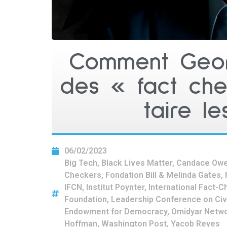
Comment Geor
des « fact che
taire le
06/02/2023
Big Tech
,
Black Lives Matter
,
Candace Ow
Checkers
,
Fondation Bill & Melinda Gates
,
IFCN
,
Institut Poynter
,
International Fact-
Foundation
,
Leadership Conference on Civ
Endowment for Democracy
,
Omidyar Netw
Hoffman
,
Washington Post
,
Yacob Reyes