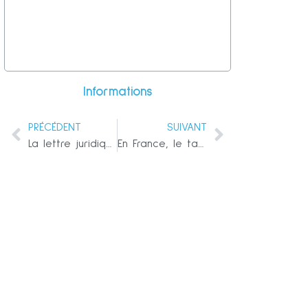
Informations
PRÉCÉDENT
SUIVANT
La lettre juridique ridicule de Hunter Biden tente de détourner l’attention du vrai scandale – Joe Biden
En France, le taux de mortalité des petites filles de 5 à 9 ans a bondi de 33.39% en 2022