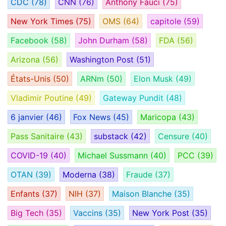
CDC
(78)
CNN
(76)
Anthony Fauci
(75)
New York Times
(75)
OMS
(64)
capitole
(59)
Facebook
(58)
John Durham
(58)
FDA
(56)
Arizona
(56)
Washington Post
(51)
États-Unis
(50)
ARNm
(50)
Elon Musk
(49)
Vladimir Poutine
(49)
Gateway Pundit
(48)
6 janvier
(46)
Fox News
(45)
Maricopa
(43)
Pass Sanitaire
(43)
substack
(42)
Censure
(40)
COVID-19
(40)
Michael Sussmann
(40)
PCC
(39)
OTAN
(39)
Moderna
(38)
Fraude
(37)
Enfants
(37)
NIH
(37)
Maison Blanche
(35)
Big Tech
(35)
Vaccins
(35)
New York Post
(35)