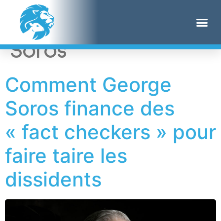
Étiquette :
George
Soros
Comment George
Soros finance des
« fact checkers » pour
faire taire les
dissidents