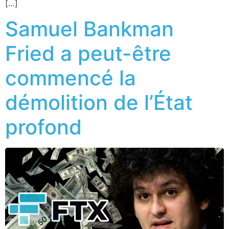
[…]
Samuel Bankman
Fried a peut-être
commencé la
démolition de l’État
profond