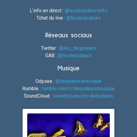
L’info en direct :
@lesdeqodeursinfo
Tchat du live :
@lesdeqodeurs
Réseaux sociaux
Twitter :
@les_deqodeurs
GAB :
@lesdeqodeurs
Musique
Odysee :
@deqodeursmusique
Rumble :
rumble.com/c/deqodeursmusique
SoundCloud :
soundcloud.com/deqodeurs