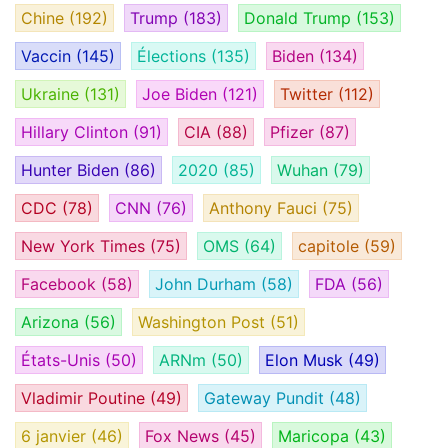
Chine
(192)
Trump
(183)
Donald Trump
(153)
Vaccin
(145)
Élections
(135)
Biden
(134)
Ukraine
(131)
Joe Biden
(121)
Twitter
(112)
Hillary Clinton
(91)
CIA
(88)
Pfizer
(87)
Hunter Biden
(86)
2020
(85)
Wuhan
(79)
CDC
(78)
CNN
(76)
Anthony Fauci
(75)
New York Times
(75)
OMS
(64)
capitole
(59)
Facebook
(58)
John Durham
(58)
FDA
(56)
Arizona
(56)
Washington Post
(51)
États-Unis
(50)
ARNm
(50)
Elon Musk
(49)
Vladimir Poutine
(49)
Gateway Pundit
(48)
6 janvier
(46)
Fox News
(45)
Maricopa
(43)