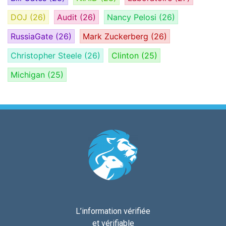
DOJ
(26)
Audit
(26)
Nancy Pelosi
(26)
RussiaGate
(26)
Mark Zuckerberg
(26)
Christopher Steele
(26)
Clinton
(25)
Michigan
(25)
L’information vérifiée
et vérifiable