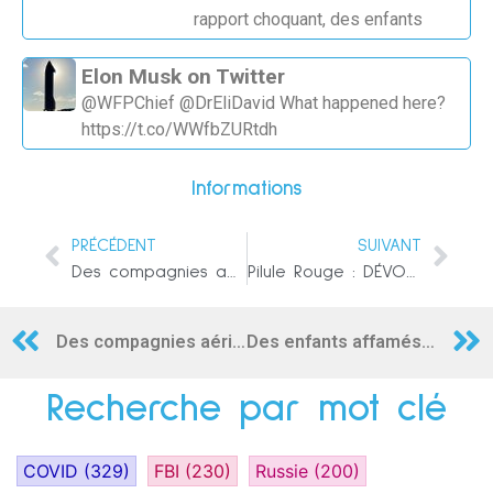
rapport choquant, des enfants
Elon Musk on Twitter
@WFPChief @DrEliDavid What happened here?
https://t.co/WWfbZURtdh
Informations
PRÉCÉDENT
SUIVANT
Des compagnies aériennes hypocrites ?
Pilule Rouge : DÉVOLUTION – 1
Des compagnies aériennes hypocrites ?
Des enfants affamés « dès l’âge de NEUF ans, forcés de faire une fellation à des fonctionnaires de l’ONU pour obtenir de la nourriture »
Recherche par mot clé
COVID
(329)
FBI
(230)
Russie
(200)