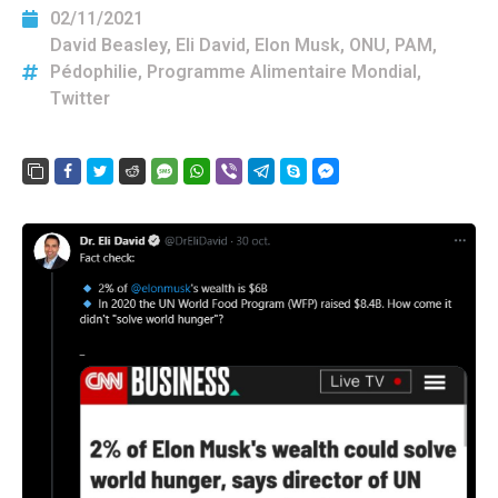
02/11/2021
David Beasley
,
Eli David
,
Elon Musk
,
ONU
,
PAM
,
Pédophilie
,
Programme Alimentaire Mondial
,
Twitter