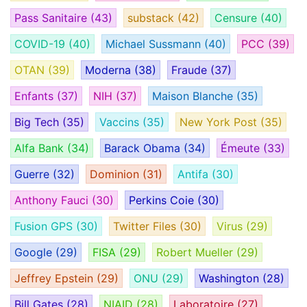
Pass Sanitaire
(43)
substack
(42)
Censure
(40)
COVID-19
(40)
Michael Sussmann
(40)
PCC
(39)
OTAN
(39)
Moderna
(38)
Fraude
(37)
Enfants
(37)
NIH
(37)
Maison Blanche
(35)
Big Tech
(35)
Vaccins
(35)
New York Post
(35)
Alfa Bank
(34)
Barack Obama
(34)
Émeute
(33)
Guerre
(32)
Dominion
(31)
Antifa
(30)
Anthony Fauci
(30)
Perkins Coie
(30)
Fusion GPS
(30)
Twitter Files
(30)
Virus
(29)
Google
(29)
FISA
(29)
Robert Mueller
(29)
Jeffrey Epstein
(29)
ONU
(29)
Washington
(28)
Bill Gates
(28)
NIAID
(28)
Laboratoire
(27)