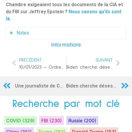
Chambre exigeaient tous les documents de la CIA et
du FBI sur Jeffrey Epstein ?
Nous savons qu’ils sont
là
.
Notes
Informations
1
Nous sommes limités par l’espace et n’avons pas
pu inclure
tout
ce qui devrait faire l’objet d’une
PRÉCÉDENT
SUIVANT
enquête. Nous notons également que l’avocat
10/01/2023 – Ordre et progrès !
Biden cherche désespérément à cacher la vérité sur l’Ukraine, l’accord avec l’Iran et le Russiagate
spécial Durham se penche sur certaines de ces
mêmes questions. Son rapport, lorsqu’il sera
présenté, pourra répondre à bon nombre de ces
Une journaliste de CNN déclare que les documents classifiés de Biden sont un cadeau politique pour Donald Trump
Biden cherche désespérément à cacher la vérité sur l’Ukraine, l’accord avec l’Iran et le Russiagate
questions.
Recherche par mot clé
COVID
(329)
FBI
(230)
Russie
(200)
Chine
(192)
Trump
(183)
Donald Trump
(153)