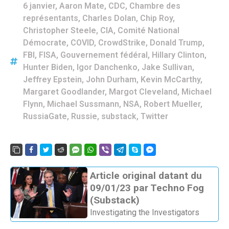
6 janvier
,
Aaron Mate
,
CDC
,
Chambre des
représentants
,
Charles Dolan
,
Chip Roy
,
Christopher Steele
,
CIA
,
Comité National
Démocrate
,
COVID
,
CrowdStrike
,
Donald Trump
,
FBI
,
FISA
,
Gouvernement fédéral
,
Hillary Clinton
,
Hunter Biden
,
Igor Danchenko
,
Jake Sullivan
,
Jeffrey Epstein
,
John Durham
,
Kevin McCarthy
,
Margaret Goodlander
,
Margot Cleveland
,
Michael
Flynn
,
Michael Sussmann
,
NSA
,
Robert Mueller
,
RussiaGate
,
Russie
,
substack
,
Twitter
Article original datant du
09/01/23 par Techno Fog
(Substack)
Investigating the Investigators