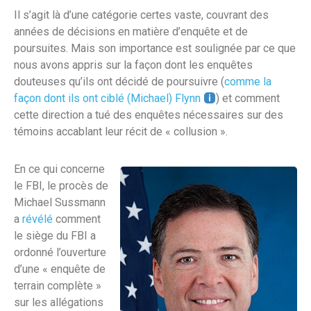
Il s’agit là d’une catégorie certes vaste, couvrant des
années de décisions en matière d’enquête et de
poursuites. Mais son importance est soulignée par ce que
nous avons appris sur la façon dont les enquêtes
douteuses qu’ils ont décidé de poursuivre (
comme la
façon dont ils ont ciblé (Michael) Flynn
) et comment
cette direction a tué des enquêtes nécessaires sur des
témoins accablant leur récit de « collusion ».
En ce qui concerne
le FBI, le procès de
Michael Sussmann
a
révélé
comment
le siège du FBI a
ordonné l’ouverture
d’une « enquête de
terrain complète »
sur les allégations