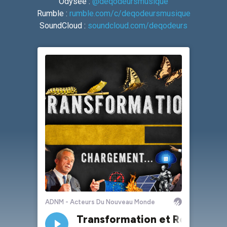
Odysee :
@deqodeursmusique
Rumble :
rumble.com/c/deqodeursmusique
SoundCloud :
soundcloud.com/deqodeurs