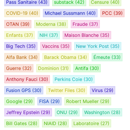
Pass Sanitaire
(43)
substack
(42)
Censure
(40)
COVID-19
(40)
Michael Sussmann
(40)
PCC
(39)
OTAN
(39)
Moderna
(38)
Fraude
(37)
Enfants
(37)
NIH
(37)
Maison Blanche
(35)
Big Tech
(35)
Vaccins
(35)
New York Post
(35)
Alfa Bank
(34)
Barack Obama
(34)
Émeute
(33)
Guerre
(32)
Dominion
(31)
Antifa
(30)
Anthony Fauci
(30)
Perkins Coie
(30)
Fusion GPS
(30)
Twitter Files
(30)
Virus
(29)
Google
(29)
FISA
(29)
Robert Mueller
(29)
Jeffrey Epstein
(29)
ONU
(29)
Washington
(28)
Bill Gates
(28)
NIAID
(28)
Laboratoire
(27)