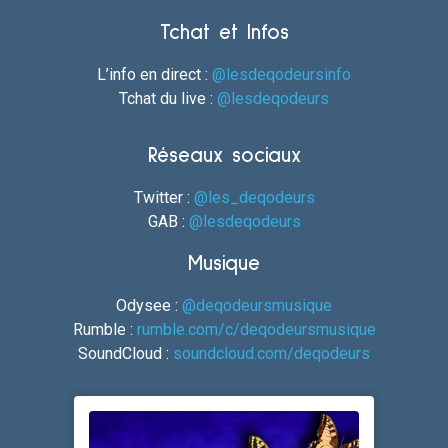
Tchat et Infos
L’info en direct :
@lesdeqodeursinfo
Tchat du live :
@lesdeqodeurs
Réseaux sociaux
Twitter :
@les_deqodeurs
GAB :
@lesdeqodeurs
Musique
Odysee :
@deqodeursmusique
Rumble :
rumble.com/c/deqodeursmusique
SoundCloud :
soundcloud.com/deqodeurs