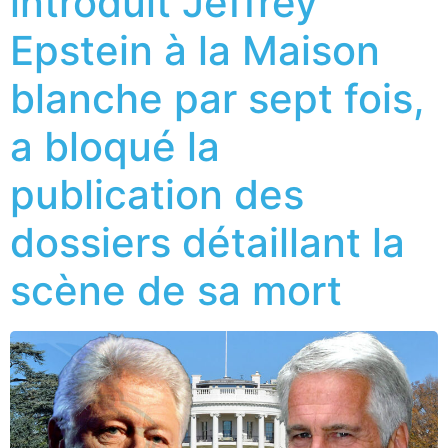
introduit Jeffrey
Epstein à la Maison
blanche par sept fois,
a bloqué la
publication des
dossiers détaillant la
scène de sa mort