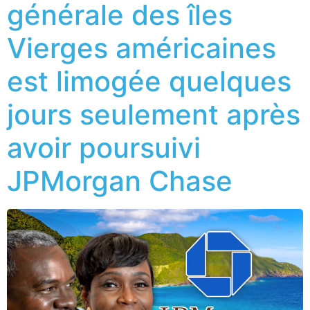
générale des îles
Vierges américaines
est limogée quelques
jours seulement après
avoir poursuivi
JPMorgan Chase