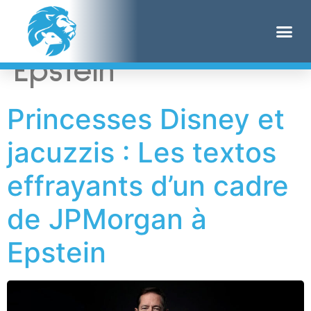
Étiquette :
Jeffrey
Epstein
Princesses Disney et
jacuzzis : Les textos
effrayants d’un cadre
de JPMorgan à
Epstein