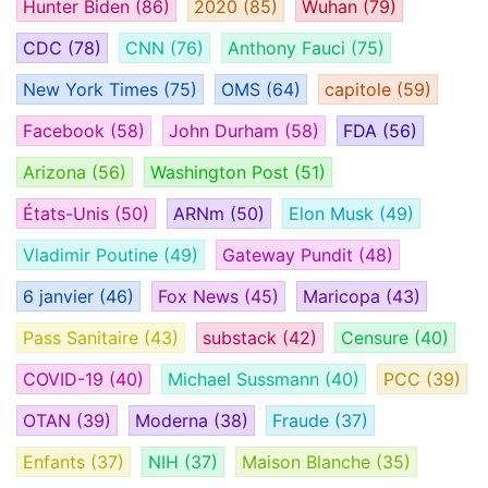
Hunter Biden
(86)
2020
(85)
Wuhan
(79)
CDC
(78)
CNN
(76)
Anthony Fauci
(75)
New York Times
(75)
OMS
(64)
capitole
(59)
Facebook
(58)
John Durham
(58)
FDA
(56)
Arizona
(56)
Washington Post
(51)
États-Unis
(50)
ARNm
(50)
Elon Musk
(49)
Vladimir Poutine
(49)
Gateway Pundit
(48)
6 janvier
(46)
Fox News
(45)
Maricopa
(43)
Pass Sanitaire
(43)
substack
(42)
Censure
(40)
COVID-19
(40)
Michael Sussmann
(40)
PCC
(39)
OTAN
(39)
Moderna
(38)
Fraude
(37)
Enfants
(37)
NIH
(37)
Maison Blanche
(35)