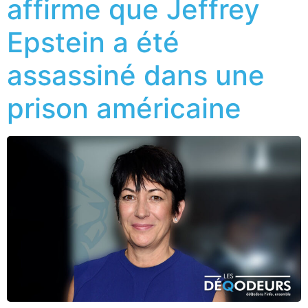
affirme que Jeffrey
Epstein a été
assassiné dans une
prison américaine