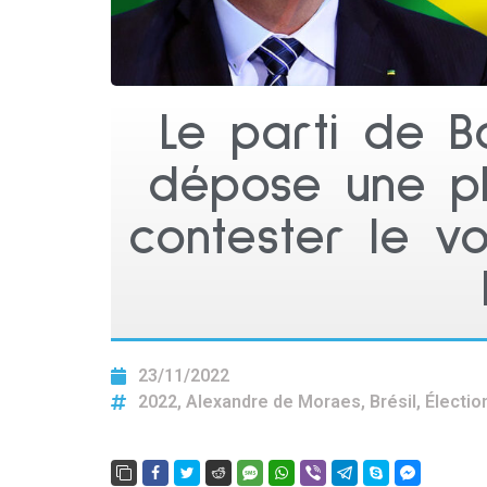
Le parti de B
dépose une pl
contester le v
23/11/2022
2022
,
Alexandre de Moraes
,
Brésil
,
Électio