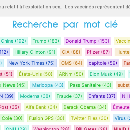
Elon Musk aborde la question du contenu relatif à l’exploitation sexuelle des enfants sur Twitter après des années d’inactivité sous l’ancienne direction de la plateforme
Recherche par mot clé
Chine
(192)
Trump
(183)
Donald Trump
(153)
Vacci
112)
Hillary Clinton
(91)
CIA
(88)
Pfizer
(87)
Hunte
)
New York Times
(75)
OMS
(64)
capitole
(59)
Fa
st
(51)
États-Unis
(50)
ARNm
(50)
Elon Musk
(49)
x News
(45)
Maricopa
(43)
Pass Sanitaire
(43)
subs
AN
(39)
Moderna
(38)
Fraude
(37)
Enfants
(37)
NI
Post
(35)
Alfa Bank
(34)
Barack Obama
(34)
Émeut
s Coie
(30)
Fusion GPS
(30)
Twitter Files
(30)
Virus
(
ONU
(29)
Washington
(28)
Bill Gates
(28)
NIAID
(