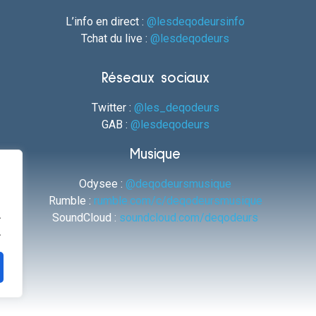
L’info en direct :
@lesdeqodeursinfo
Tchat du live :
@lesdeqodeurs
Réseaux sociaux
Twitter :
@les_deqodeurs
GAB :
@lesdeqodeurs
Musique
Odysee :
@deqodeursmusique
Rumble :
rumble.com/c/deqodeursmusique
.
SoundCloud :
soundcloud.com/deqodeurs
.