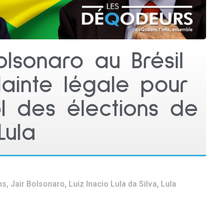
olsonaro au Brésil
ainte légale pour
ol des élections de
Lula
ns
,
Jair Bolsonaro
,
Luiz Inacio Lula da Silva
,
Lula