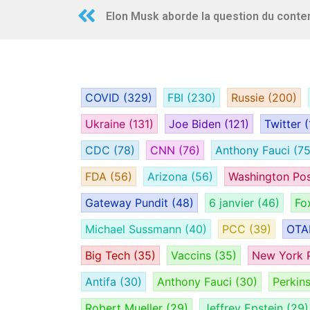
COVID
(329)
FBI
(230)
Russie
(200)
Ukraine
(131)
Joe Biden
(121)
Twitter
(
CDC
(78)
CNN
(76)
Anthony Fauci
(75
FDA
(56)
Arizona
(56)
Washington Po
Gateway Pundit
(48)
6 janvier
(46)
Fo
Michael Sussmann
(40)
PCC
(39)
OT
Big Tech
(35)
Vaccins
(35)
New York 
Antifa
(30)
Anthony Fauci
(30)
Perkin
Robert Mueller
(29)
Jeffrey Epstein
(29)