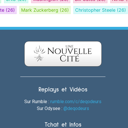
ate
(26)
Mark Zuckerberg
(26)
Christopher Steele
(26)
Replays et Vidéos
Sur Rumble :
rumble.com/c/deqodeurs
Sur Odysee :
@deqodeurs
Tchat et Infos