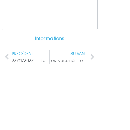
Informations
PRÉCÉDENT
SUIVANT
22/11/2022 – Tempête de Janvier
Les vaccinés représentent désormais la majorité des décès dus au COVID