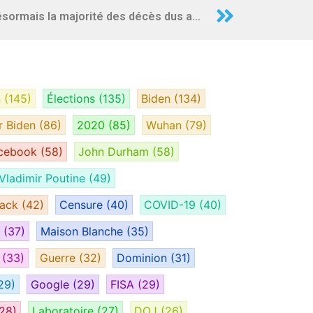
Les vaccinés représentent désormais la majorité des décès dus au COVID
n
(145)
Élections
(135)
Biden
(134)
r Biden
(86)
2020
(85)
Wuhan
(79)
cebook
(58)
John Durham
(58)
Vladimir Poutine
(49)
tack
(42)
Censure
(40)
COVID-19
(40)
H
(37)
Maison Blanche
(35)
e
(33)
Guerre
(32)
Dominion
(31)
29)
Google
(29)
FISA
(29)
28)
Laboratoire
(27)
DOJ
(26)