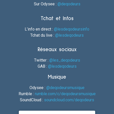
Sur Odysee :
@deqodeurs
Tchat et Infos
L’info en direct :
@lesdeqodeursinfo
Tchat du live :
@lesdeqodeurs
Réseaux sociaux
Twitter :
@les_deqodeurs
GAB :
@lesdeqodeurs
Musique
Odysee :
@deqodeursmusique
Rumble :
rumble.com/c/deqodeursmusique
SoundCloud :
soundcloud.com/deqodeurs