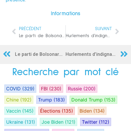
Informations
PRÉCÉDENT
SUIVANT
Le parti de Bolsonaro au Brésil dépose une plainte légale pour contester le vol des élections de Lula
Hurlements d’indignation après que le New York Times confirme que SBF interviendra aux côtés de Zelenskyy
Le parti de Bolsonaro au Brésil dépose une plainte légale pour contester le vol des élections de Lula
Hurlements d’indignation après que le New York Times confirme que SBF interviendra aux côtés de Zelenskyy
Recherche par mot clé
COVID
(329)
FBI
(230)
Russie
(200)
Chine
(192)
Trump
(183)
Donald Trump
(153)
Vaccin
(145)
Élections
(135)
Biden
(134)
Ukraine
(131)
Joe Biden
(121)
Twitter
(112)