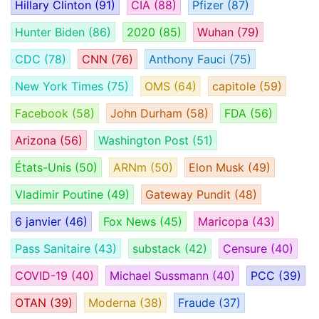
Hillary Clinton
(91)
CIA
(88)
Pfizer
(87)
Hunter Biden
(86)
2020
(85)
Wuhan
(79)
CDC
(78)
CNN
(76)
Anthony Fauci
(75)
New York Times
(75)
OMS
(64)
capitole
(59)
Facebook
(58)
John Durham
(58)
FDA
(56)
Arizona
(56)
Washington Post
(51)
États-Unis
(50)
ARNm
(50)
Elon Musk
(49)
Vladimir Poutine
(49)
Gateway Pundit
(48)
6 janvier
(46)
Fox News
(45)
Maricopa
(43)
Pass Sanitaire
(43)
substack
(42)
Censure
(40)
COVID-19
(40)
Michael Sussmann
(40)
PCC
(39)
OTAN
(39)
Moderna
(38)
Fraude
(37)