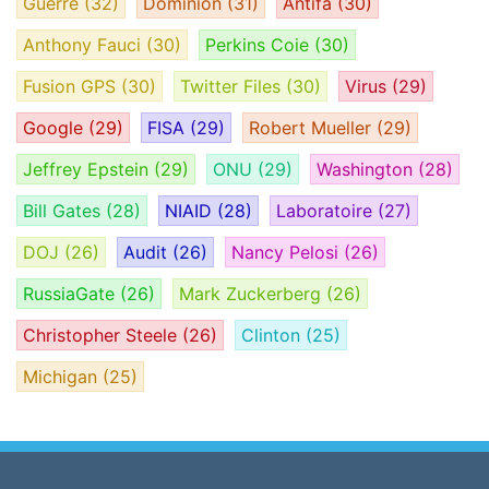
Guerre
(32)
Dominion
(31)
Antifa
(30)
Anthony Fauci
(30)
Perkins Coie
(30)
Fusion GPS
(30)
Twitter Files
(30)
Virus
(29)
Google
(29)
FISA
(29)
Robert Mueller
(29)
Jeffrey Epstein
(29)
ONU
(29)
Washington
(28)
Bill Gates
(28)
NIAID
(28)
Laboratoire
(27)
DOJ
(26)
Audit
(26)
Nancy Pelosi
(26)
RussiaGate
(26)
Mark Zuckerberg
(26)
Christopher Steele
(26)
Clinton
(25)
Michigan
(25)