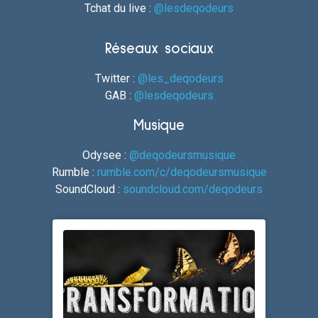
Tchat du live :
@lesdeqodeurs
Réseaux sociaux
Twitter :
@les_deqodeurs
GAB :
@lesdeqodeurs
Musique
Odysee :
@deqodeursmusique
Rumble :
rumble.com/c/deqodeursmusique
SoundCloud :
soundcloud.com/deqodeurs