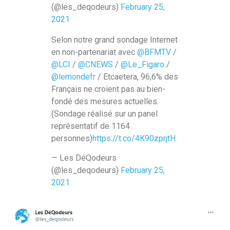
(@les_deqodeurs)
February 25,
2021
Selon notre grand sondage Internet
en non-partenariat avec
@BFMTV
/
@LCI
/
@CNEWS
/
@Le_Figaro
/
@lemondefr
/ Etcaetera, 96,6% des
Français ne croient pas au bien-
fondé des mesures actuelles.
(Sondage réalisé sur un panel
représentatif de 1164
personnes)
https://t.co/4K90zprjtH
— Les DéQodeurs
(@les_deqodeurs)
February 25,
2021