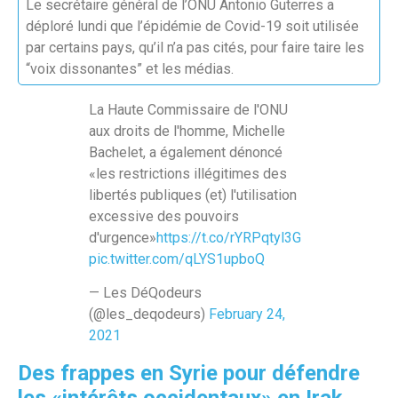
Le secrétaire général de l’ONU Antonio Guterres a
déploré lundi que l’épidémie de Covid-19 soit utilisée
par certains pays, qu’il n’a pas cités, pour faire taire les
“voix dissonantes” et les médias.
La Haute Commissaire de l'ONU
aux droits de l'homme, Michelle
Bachelet, a également dénoncé
«les restrictions illégitimes des
libertés publiques (et) l'utilisation
excessive des pouvoirs
d'urgence»
https://t.co/rYRPqtyl3G
pic.twitter.com/qLYS1upboQ
— Les DéQodeurs
(@les_deqodeurs)
February 24,
2021
Des frappes en Syrie pour défendre