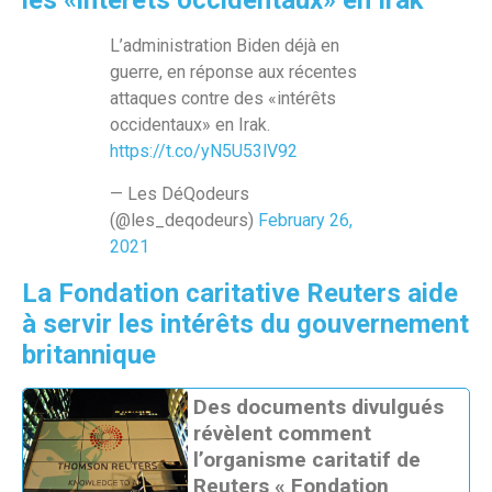
les «intérêts occidentaux» en Irak
L’administration Biden déjà en
guerre, en réponse aux récentes
attaques contre des «intérêts
occidentaux» en Irak.
https://t.co/yN5U53lV92
— Les DéQodeurs
(@les_deqodeurs)
February 26,
2021
La Fondation caritative Reuters aide
à servir les intérêts du gouvernement
britannique
Des documents divulgués
révèlent comment
l’organisme caritatif de
Reuters « Fondation