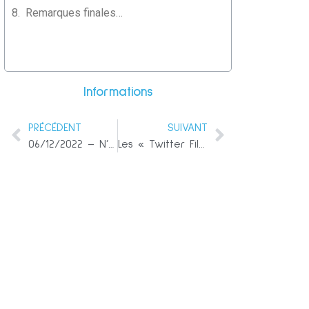
Remarques finales…
Informations
PRÉCÉDENT
SUIVANT
06/12/2022 – N’ayez aucune crainte (Ascension)
Les « Twitter Files » – 1 : Les e-mails de Spectra Baker