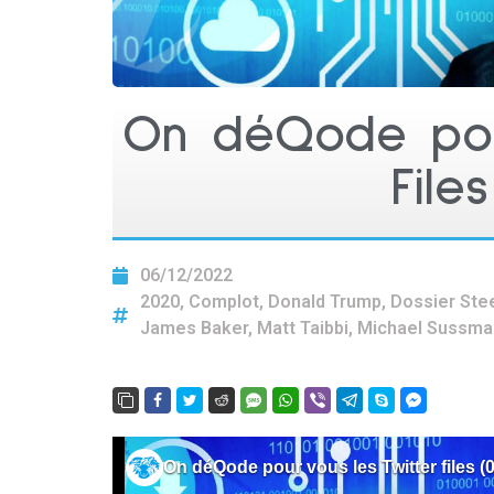
On déQode pour
File
06/12/2022
2020
,
Complot
,
Donald Trump
,
Dossier Ste
James Baker
,
Matt Taibbi
,
Michael Sussma