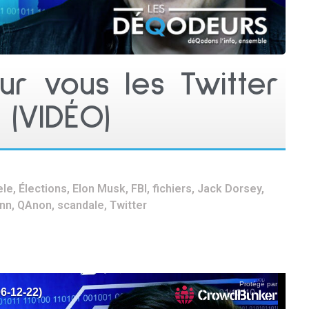
 vous les Twitter
s (VIDÉO)
ele
,
Élections
,
Elon Musk
,
FBI
,
fichiers
,
Jack Dorsey
,
nn
,
QAnon
,
scandale
,
Twitter