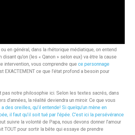
ou en général, dans la rhétorique médiatique, on entend
en disant qu’on (les « Qanon » selon eux) va être la cause
tte intervention, vous comprendre que
ce personnage
 est EXACTEMENT ce que l’état profond a besoin pour
st pas notre philosophie ici. Selon les textes sacrés, dans
rs d’années, la réalité deviendra un miroir. Ce que vous
 a des oreilles, qu’il entende! Si quelqu’un mène en
épée, il faut qu’il soit tué par l’épée. C’est ici la persévérance
eut suivre la volonté de Papa, nous devons donner l’amour
ait TOUT pour sortir la bête qui essaye de prendre