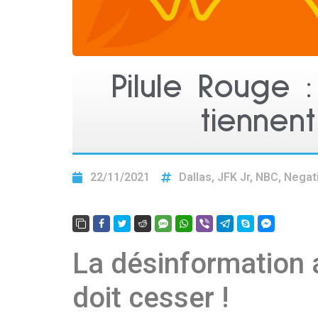
Pilule Rouge
tiennen
22/11/2021
Dallas
,
JFK Jr
,
NBC
,
Negat
La désinformation a
doit cesser !