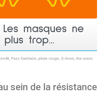
 : Les masques ne
t plus trop…
ive48
,
Pass Sanitaire
,
pilule rouge
,
Q-Anon
,
the onion
u sein de la résistance