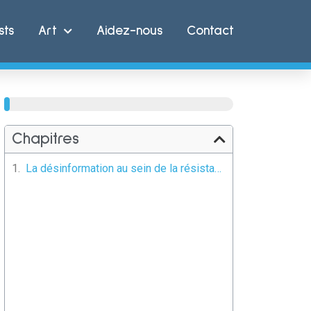
sts
Art
Aidez-nous
Contact
40%
Chapitres
La désinformation au sein de la résistance doit cesser !