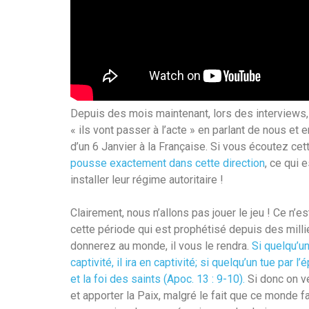
Depuis des mois maintenant, lors des interviews, 
« ils vont passer à l’acte » en parlant de nous et 
d’un 6 Janvier à la Française. Si vous écoutez ce
pousse exactement dans cette direction
, ce qui
installer leur régime autoritaire !
Clairement, nous n’allons pas jouer le jeu ! Ce n’e
cette période qui est prophétisé depuis des millie
donnerez au monde, il vous le rendra.
Si quelqu’un
captivité, il ira en captivité; si quelqu’un tue par l’
et la foi des saints (Apoc. 13 : 9-10).
Si donc on v
et apporter la Paix, malgré le fait que ce monde f